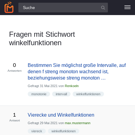
Alle Fragen
Fragen mit Stichwort
winkelfunktionen
0
Bestimmen Sie möglichst große Intervalle, auf
Antworten
denen f streng monoton wachsend ist,
beziehungsweise streng monoton …
Gefragt
31 Mai 2021
von
Renkoeln
monotonie
intervall
winkelfunktionen
1
Vierecke und Winkelfunktionen
Antwort
Gefragt
29 Mai 2021
von
max.mustermann
viereck
winkelfunktionen