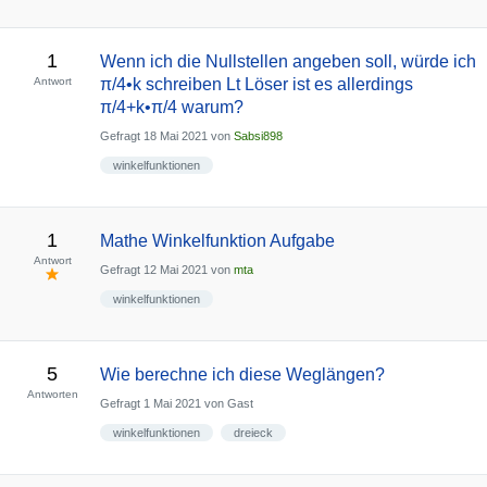
1
Wenn ich die Nullstellen angeben soll, würde ich
Antwort
π/4•k schreiben Lt Löser ist es allerdings
π/4+k•π/4 warum?
Gefragt
18 Mai 2021
von
Sabsi898
winkelfunktionen
1
Mathe Winkelfunktion Aufgabe
Antwort
Gefragt
12 Mai 2021
von
mta
winkelfunktionen
5
Wie berechne ich diese Weglängen?
Antworten
Gefragt
1 Mai 2021
von
Gast
winkelfunktionen
dreieck