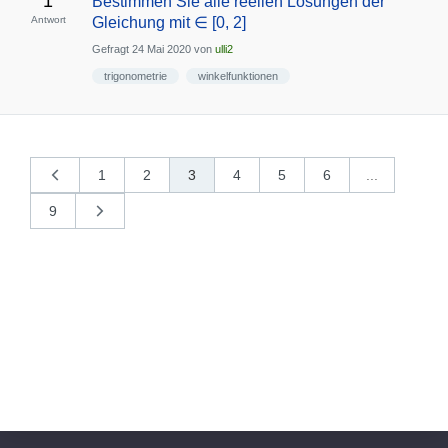
1
Bestimmen Sie alle reellen Lösungen der
Antwort
Gleichung mit ∈ [0, 2]
Gefragt
24 Mai 2020
von
ulli2
trigonometrie
winkelfunktionen
1
2
3
4
5
6
...
«
vorherige
9
nächste
»