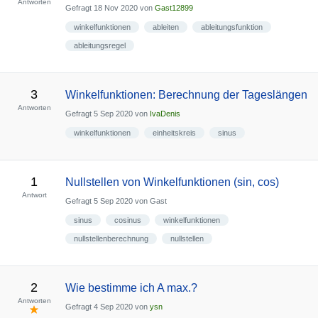
Antworten
Gefragt
18 Nov 2020
von
Gast12899
winkelfunktionen
ableiten
ableitungsfunktion
ableitungsregel
3
Winkelfunktionen: Berechnung der Tageslängen
Antworten
Gefragt
5 Sep 2020
von
IvaDenis
winkelfunktionen
einheitskreis
sinus
1
Nullstellen von Winkelfunktionen (sin, cos)
Antwort
Gefragt
5 Sep 2020
von
Gast
sinus
cosinus
winkelfunktionen
nullstellenberechnung
nullstellen
2
Wie bestimme ich A max.?
Antworten
Gefragt
4 Sep 2020
von
ysn