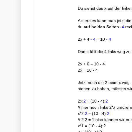
Du siehst das x auf der linke
Als erstes kann man jetzt di
du
auf beiden Seiten
-4
rec
2x + 4
- 4
= 10
- 4
Damit fällt die 4 links weg zu 
2x + 0 = 10 - 4
2x = 10 - 4
Jetzt noch die 2 beim x weg. 
stehen zu haben, müssen wir 
2x
:2
= (10 - 4)
:2
// hier noch links 2*x umdreh
x*2
:2
= (10 - 4)
:2
// 2:2 = 1 also können wir nu
x*1 = (10 - 4):2