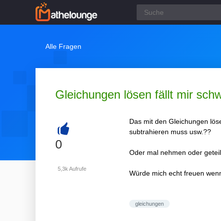
Alle Fragen
Gleichungen lösen fällt mir sch
Das mit den Gleichungen lös
subtrahieren muss usw.??
+
0
Oder mal nehmen oder geteilt 
5,3k
Aufrufe
Würde mich echt freuen wenn 
gleichungen