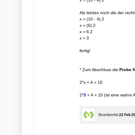
x = (10 - 4):2
Als letztes noch die der rec
x = (10 - 4):2
x = (6):2
x = 6:2
x = 3
fertig!
* Zum Abschluss die
Probe f
2*x + 4 = 10
2*
3
+ 4 = 10 (ist eine wahre 
Beantwortet
22 Feb 2