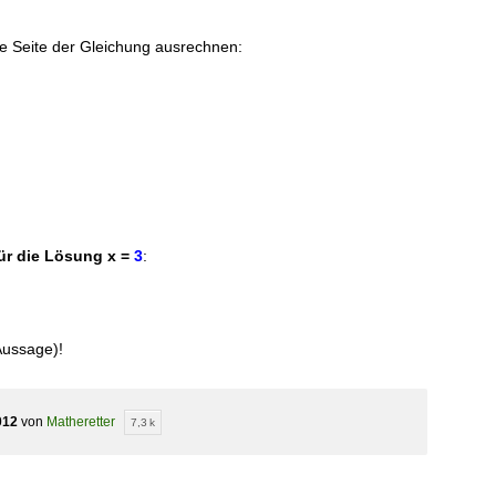
hte Seite der Gleichung ausrechnen:
ür die Lösung x =
3
:
Aussage)!
012
von
Matheretter
7,3 k