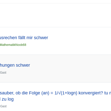
srechen fällt mir schwer
MathematikNoob68
ichungen schwer
Gast
sauber, ob die Folge (an) = 1/√(1+logn) konvergiert? tu
 zu log
n
Gast