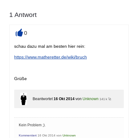
1
Antwort
0
+
schau dazu mal am besten hier rein:
https://www.matheretter.de/wiki/bruch
Grüße
Beantwortet
16 Okt 2014
von
Unknown
141 k 🚀
Kein Problem ;).
Kommentiert
16 Okt 2014
von
Unknown