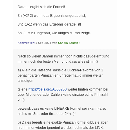
Daraus ergibt sich die Formel!
3n (+2/-2) wenn das Ergebnis ungerade ist,
3n(+1/-1) wenn das Ergebnis gerade ist!
6n -1 ist zu ungenau, wie obiges Muster zeigt!-
Kommentiert
1 Sep 2024
von
Sandra Schmidt
Nach so vielen Jahren immer noch nichts dazugelernt und
immer noch der festen Meinung, dass alles stimmt?
a) Allein die Tatsache, dass die Lücken-Rekorde von 2
benachbarten Primzahlen unregelmäßig immer weiter
ansteigen
(siehe
https://oeis.org/A005250
weiter hinten kommen bei
über Mio. ungerader Zahlen keine einzige echte Primzahl
vor!)
beweist, dass es keine LINEARE Formel sein kann (also
nichts mit 3n... oder 6n... oder 24n...)!
b) Da es bereits eine exakte Primzahlformel gibt, sie aber
hier immer wieder ignoriert wurde, nochmals der LINK: