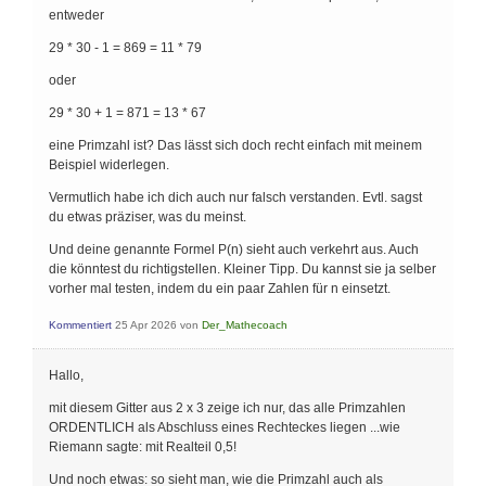
entweder
29 * 30 - 1 = 869 = 11 * 79
oder
29 * 30 + 1 = 871 = 13 * 67
eine Primzahl ist? Das lässt sich doch recht einfach mit meinem
Beispiel widerlegen.
Vermutlich habe ich dich auch nur falsch verstanden. Evtl. sagst
du etwas präziser, was du meinst.
Und deine genannte Formel P(n) sieht auch verkehrt aus. Auch
die könntest du richtigstellen. Kleiner Tipp. Du kannst sie ja selber
vorher mal testen, indem du ein paar Zahlen für n einsetzt.
Kommentiert
25 Apr 2026
von
Der_Mathecoach
Hallo,
mit diesem Gitter aus 2 x 3 zeige ich nur, das alle Primzahlen
ORDENTLICH als Abschluss eines Rechteckes liegen ...wie
Riemann sagte: mit Realteil 0,5!
Und noch etwas: so sieht man, wie die Primzahl auch als