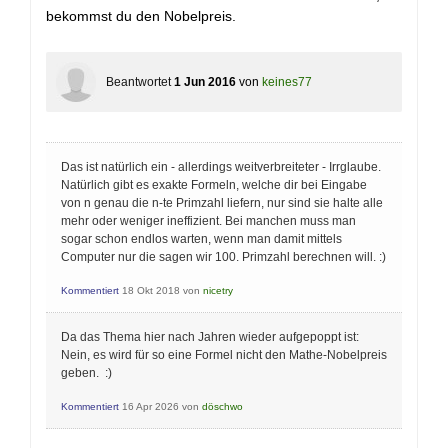
bekommst du den Nobelpreis.
Beantwortet
1 Jun 2016
von
keines77
Das ist natürlich ein - allerdings weitverbreiteter - Irrglaube.
Natürlich gibt es exakte Formeln, welche dir bei Eingabe
von n genau die n-te Primzahl liefern, nur sind sie halte alle
mehr oder weniger ineffizient. Bei manchen muss man
sogar schon endlos warten, wenn man damit mittels
Computer nur die sagen wir 100. Primzahl berechnen will. :)
Kommentiert
18 Okt 2018
von
nicetry
Da das Thema hier nach Jahren wieder aufgepoppt ist:
Nein, es wird für so eine Formel nicht den Mathe-Nobelpreis
geben. :)
Kommentiert
16 Apr 2026
von
döschwo