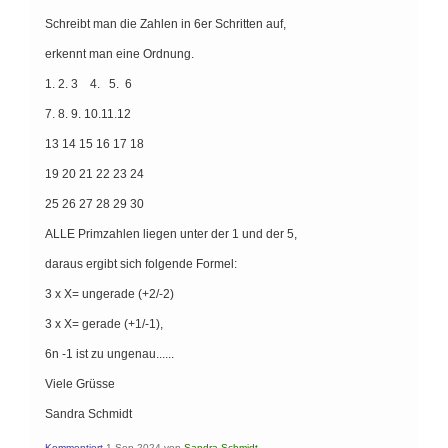
Schreibt man die Zahlen in 6er Schritten auf,
erkennt man eine Ordnung.
1. 2. 3 4. 5. 6
7. 8. 9. 10.11.12
13 14 15 16 17 18
19 20 21 22 23 24
25 26 27 28 29 30
ALLE Primzahlen liegen unter der 1 und der 5,
daraus ergibt sich folgende Formel:
3 x X= ungerade (+2/-2)
3 x X= gerade (+1/-1),
6n -1 ist zu ungenau......
Viele Grüsse
Sandra Schmidt
Kommentiert
1 Sep 2024
von
Sandra Schmidt