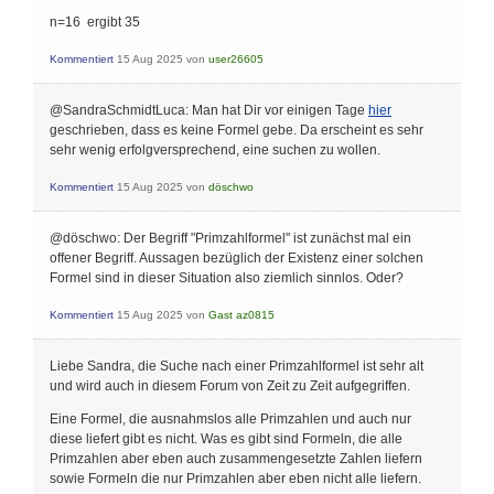
\frac{5}{3} \\
\text { (29) }(15)
n=16 ergibt 35
\end{array}
Kommentiert
15 Aug 2025
von
user26605
@SandraSchmidtLuca: Man hat Dir vor einigen Tage
hier
geschrieben, dass es keine Formel gebe. Da erscheint es sehr
sehr wenig erfolgversprechend, eine suchen zu wollen.
Kommentiert
15 Aug 2025
von
döschwo
@döschwo: Der Begriff "Primzahlformel" ist zunächst mal ein
offener Begriff. Aussagen bezüglich der Existenz einer solchen
Formel sind in dieser Situation also ziemlich sinnlos. Oder?
Kommentiert
15 Aug 2025
von
Gast az0815
Liebe Sandra, die Suche nach einer Primzahlformel ist sehr alt
und wird auch in diesem Forum von Zeit zu Zeit aufgegriffen.
Eine Formel, die ausnahmslos alle Primzahlen und auch nur
diese liefert gibt es nicht. Was es gibt sind Formeln, die alle
Primzahlen aber eben auch zusammengesetzte Zahlen liefern
sowie Formeln die nur Primzahlen aber eben nicht alle liefern.