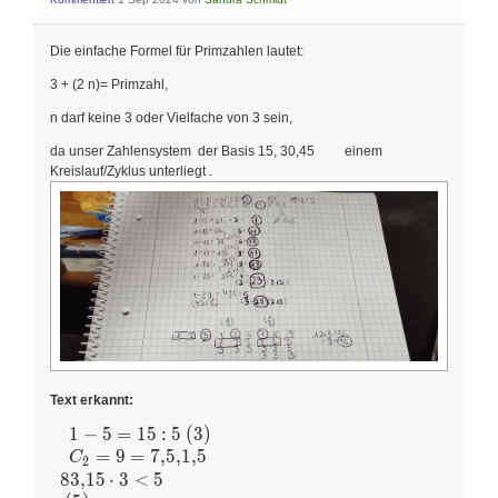
Die einfache Formel für Primzahlen lautet:
3 + (2 n)= Primzahl,
n darf keine 3 oder Vielfache von 3 sein,
da unser Zahlensystem der Basis 15, 30,45 einem
Kreislauf/Zyklus unterliegt .
Text erkannt:
1
−
5
=
1
5
:
5
(3)
\begin{array}{l}
\begin{array}{l}
=
9
=
7
,
5
,
1
,
5
C
2
1-5=15: 5 \text {
8
3
,
1
5
⋅
3
<
5
(3) } \\