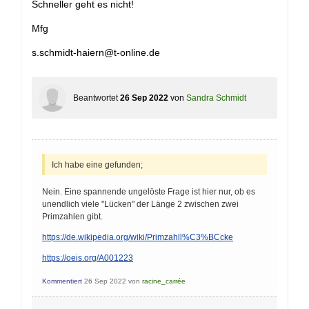
Schneller geht es nicht!
Mfg
s.schmidt-haiern@t-online.de
Beantwortet
26 Sep 2022
von
Sandra Schmidt
Ich habe eine gefunden;
Nein. Eine spannende ungelöste Frage ist hier nur, ob es
unendlich viele "Lücken" der Länge 2 zwischen zwei
Primzahlen gibt.
https://de.wikipedia.org/wiki/Primzahll%C3%BCcke
https://oeis.org/A001223
Kommentiert
26 Sep 2022
von
racine_carrée