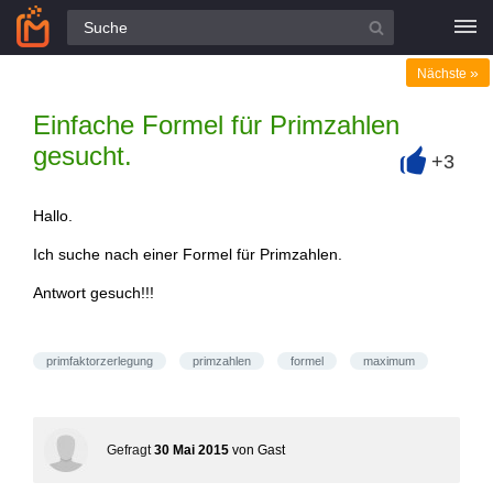
Alle Fragen
»
Nächste
Einfache Formel für Primzahlen
gesucht.
+3
+
Hallo.
Ich suche nach einer Formel für Primzahlen.
Antwort gesuch!!!
primfaktorzerlegung
primzahlen
formel
maximum
Gefragt
30 Mai 2015
von
Gast