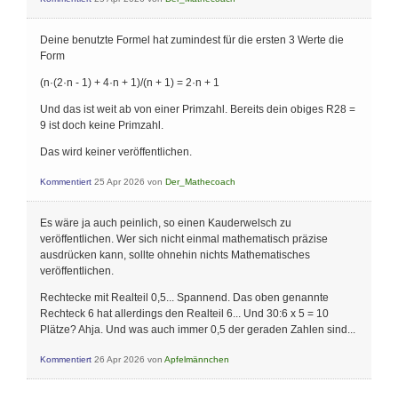
Deine benutzte Formel hat zumindest für die ersten 3 Werte die
Form
(n·(2·n - 1) + 4·n + 1)/(n + 1) = 2·n + 1
Und das ist weit ab von einer Primzahl. Bereits dein obiges R28 =
9 ist doch keine Primzahl.
Das wird keiner veröffentlichen.
Kommentiert
25 Apr 2026
von
Der_Mathecoach
Es wäre ja auch peinlich, so einen Kauderwelsch zu
veröffentlichen. Wer sich nicht einmal mathematisch präzise
ausdrücken kann, sollte ohnehin nichts Mathematisches
veröffentlichen.
Rechtecke mit Realteil 0,5... Spannend. Das oben genannte
Rechteck 6 hat allerdings den Realteil 6... Und 30:6 x 5 = 10
Plätze? Ahja. Und was auch immer 0,5 der geraden Zahlen sind...
Kommentiert
26 Apr 2026
von
Apfelmännchen