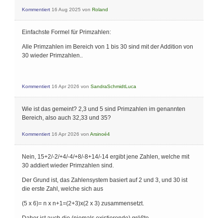
Kommentiert
16 Aug 2025
von
Roland
Einfachste Formel für Primzahlen:
Alle Primzahlen im Bereich von 1 bis 30 sind mit der Addition von
30 wieder Primzahlen..
Kommentiert
16 Apr 2026
von
SandraSchmidtLuca
Wie ist das gemeint? 2,3 und 5 sind Primzahlen im genannten
Bereich, also auch 32,33 und 35?
Kommentiert
16 Apr 2026
von
Arsinoé4
Nein, 15+2/-2/+4/-4/+8/-8+14/-14 ergibt jene Zahlen, welche mit
30 addiert wieder Primzahlen sind.
Der Grund ist, das Zahlensystem basiert auf 2 und 3, und 30 ist
die erste Zahl, welche sich aus
(5 x 6)= n x n+1=(2+3)x(2 x 3) zusammensetzt.
Daher ist auch die (niemals existierende) größte