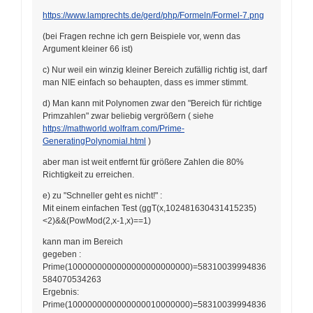
https://www.lamprechts.de/gerd/php/Formeln/Formel-7.png
(bei Fragen rechne ich gern Beispiele vor, wenn das
Argument kleiner 66 ist)
c) Nur weil ein winzig kleiner Bereich zufällig richtig ist, darf
man NIE einfach so behaupten, dass es immer stimmt.
d) Man kann mit Polynomen zwar den "Bereich für richtige
Primzahlen" zwar beliebig vergrößern ( siehe
https://mathworld.wolfram.com/Prime-
GeneratingPolynomial.html
)
aber man ist weit entfernt für größere Zahlen die 80%
Richtigkeit zu erreichen.
e) zu "Schneller geht es nicht!" :
Mit einem einfachen Test (ggT(x,102481630431415235)
<2)&&(PowMod(2,x-1,x)==1)
kann man im Bereich
gegeben :
Prime(1000000000000000000000000)=58310039994836
584070534263
Ergebnis:
Prime(1000000000000000010000000)=58310039994836