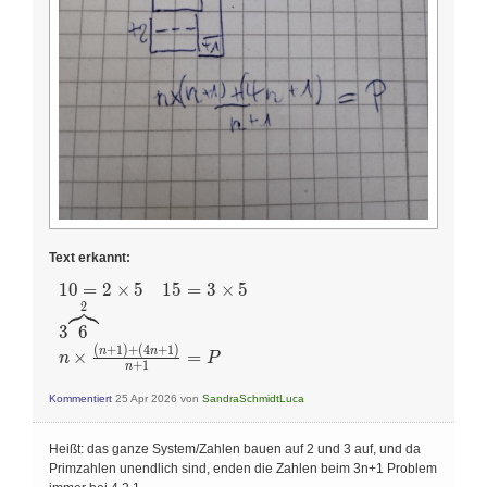
Text erkannt:
1
0
=
2
×
5
1
5
=
3
×
5
\begin{array}{l}
10=2 \times 5
2
\quad 15=3 \times
3
6
5 \\ 3
(
+
1
)
+
(
4
+
1
)
n
n
×
=
n
P
\overbrace{6}^{2}
+
1
n
\\ n \times
\frac{(n+1)+(4
Kommentiert
25 Apr 2026
von
SandraSchmidtLuca
n+1)}{n+1}=P
\end{array}
Heißt: das ganze System/Zahlen bauen auf 2 und 3 auf, und da
Primzahlen unendlich sind, enden die Zahlen beim 3n+1 Problem