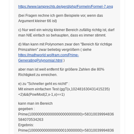
https://www.lamprechts.de/gerd/php/Formeln/Formel-7.png
(bei Fragen rechne ich gern Beispiele vor, wenn das
Argument kleiner 66 ist)
c) Nur weil ein winzig kleiner Bereich zufällig richtig ist, darf
man NIE einfach so behaupten, dass es immer stimmt.
d) Man kann mit Polynomen zwar den "Bereich für richtige
Primzahlen" zwar beliebig vergrößern ( siehe
https://mathworld.wolfram.com/Prime-
GeneratingPolynomial.html
)
aber man ist weit entfernt für größere Zahlen die 80%
Richtigkeit zu erreichen.
e) zu "Schneller geht es nicht!" :
Mit einem einfachen Test (ggT(x,102481630431415235)
<2)&&(PowMod(2,x-1,x)==1)
kann man im Bereich
gegeben :
Prime(1000000000000000000000000)=58310039994836
584070534263
Ergebnis:
Prime(1000000000000000010000000)=58310039994836