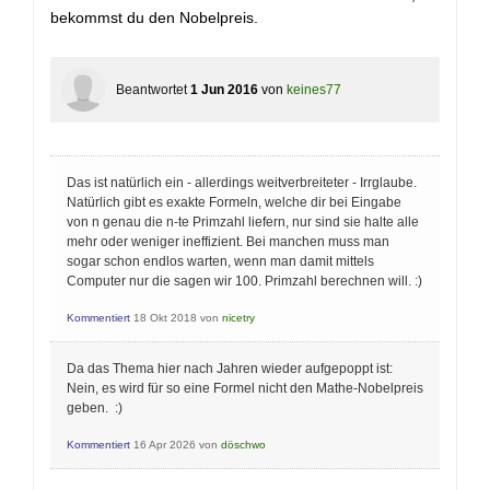
bekommst du den Nobelpreis.
Beantwortet
1 Jun 2016
von
keines77
Das ist natürlich ein - allerdings weitverbreiteter - Irrglaube.
Natürlich gibt es exakte Formeln, welche dir bei Eingabe
von n genau die n-te Primzahl liefern, nur sind sie halte alle
mehr oder weniger ineffizient. Bei manchen muss man
sogar schon endlos warten, wenn man damit mittels
Computer nur die sagen wir 100. Primzahl berechnen will. :)
Kommentiert
18 Okt 2018
von
nicetry
Da das Thema hier nach Jahren wieder aufgepoppt ist:
Nein, es wird für so eine Formel nicht den Mathe-Nobelpreis
geben. :)
Kommentiert
16 Apr 2026
von
döschwo