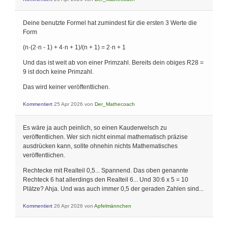
Deine benutzte Formel hat zumindest für die ersten 3 Werte die
Form
(n·(2·n - 1) + 4·n + 1)/(n + 1) = 2·n + 1
Und das ist weit ab von einer Primzahl. Bereits dein obiges R28 =
9 ist doch keine Primzahl.
Das wird keiner veröffentlichen.
Kommentiert
25 Apr 2026
von
Der_Mathecoach
Es wäre ja auch peinlich, so einen Kauderwelsch zu
veröffentlichen. Wer sich nicht einmal mathematisch präzise
ausdrücken kann, sollte ohnehin nichts Mathematisches
veröffentlichen.
Rechtecke mit Realteil 0,5... Spannend. Das oben genannte
Rechteck 6 hat allerdings den Realteil 6... Und 30:6 x 5 = 10
Plätze? Ahja. Und was auch immer 0,5 der geraden Zahlen sind...
Kommentiert
26 Apr 2026
von
Apfelmännchen