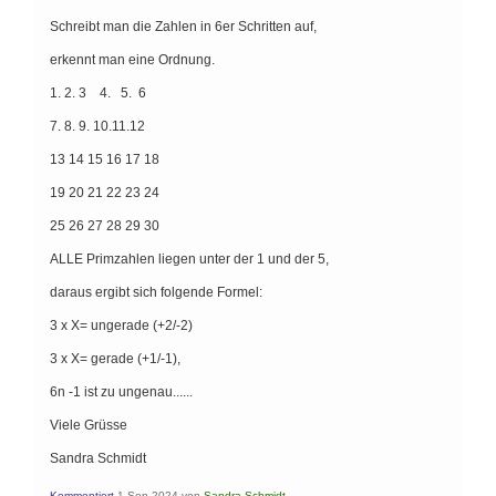
Schreibt man die Zahlen in 6er Schritten auf,
erkennt man eine Ordnung.
1. 2. 3 4. 5. 6
7. 8. 9. 10.11.12
13 14 15 16 17 18
19 20 21 22 23 24
25 26 27 28 29 30
ALLE Primzahlen liegen unter der 1 und der 5,
daraus ergibt sich folgende Formel:
3 x X= ungerade (+2/-2)
3 x X= gerade (+1/-1),
6n -1 ist zu ungenau......
Viele Grüsse
Sandra Schmidt
Kommentiert
1 Sep 2024
von
Sandra Schmidt