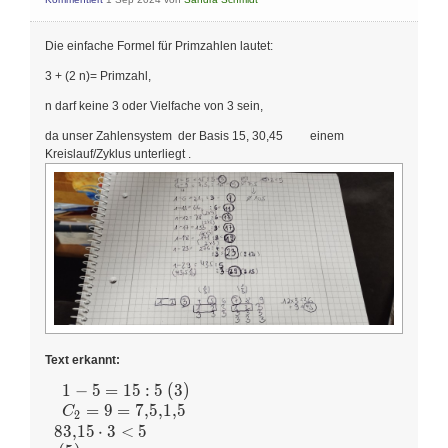
Die einfache Formel für Primzahlen lautet:
3 + (2 n)= Primzahl,
n darf keine 3 oder Vielfache von 3 sein,
da unser Zahlensystem der Basis 15, 30,45 einem
Kreislauf/Zyklus unterliegt .
Text erkannt:
1
−
5
=
1
5
:
5
(3)
\begin{array}{l}
\begin{array}{l}
=
9
=
7
,
5
,
1
,
5
C
2
1-5=15: 5 \text {
8
3
,
1
5
⋅
3
<
5
(3) } \\