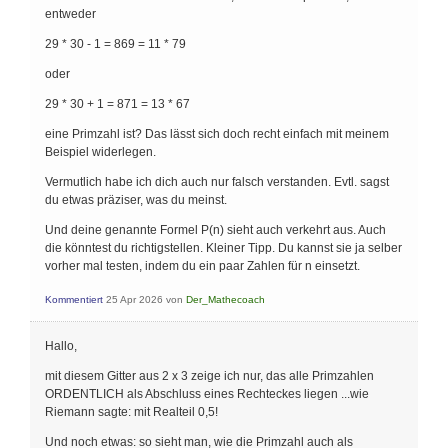
entweder
29 * 30 - 1 = 869 = 11 * 79
oder
29 * 30 + 1 = 871 = 13 * 67
eine Primzahl ist? Das lässt sich doch recht einfach mit meinem
Beispiel widerlegen.
Vermutlich habe ich dich auch nur falsch verstanden. Evtl. sagst
du etwas präziser, was du meinst.
Und deine genannte Formel P(n) sieht auch verkehrt aus. Auch
die könntest du richtigstellen. Kleiner Tipp. Du kannst sie ja selber
vorher mal testen, indem du ein paar Zahlen für n einsetzt.
Kommentiert
25 Apr 2026
von
Der_Mathecoach
Hallo,
mit diesem Gitter aus 2 x 3 zeige ich nur, das alle Primzahlen
ORDENTLICH als Abschluss eines Rechteckes liegen ...wie
Riemann sagte: mit Realteil 0,5!
Und noch etwas: so sieht man, wie die Primzahl auch als