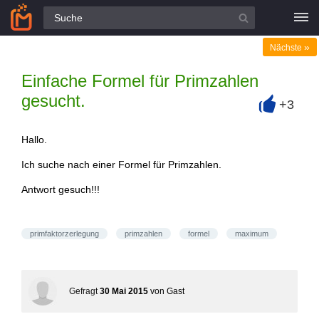
Alle Fragen
»
Nächste
Einfache Formel für Primzahlen
gesucht.
+3
+
Hallo.
Ich suche nach einer Formel für Primzahlen.
Antwort gesuch!!!
primfaktorzerlegung
primzahlen
formel
maximum
Gefragt
30 Mai 2015
von
Gast