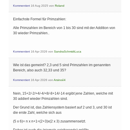
Kommentiert
16 Aug 2025
von
Roland
Einfachste Formel für Primzahlen:
Alle Primzahlen im Bereich von 1 bis 30 sind mit der Addition von
30 wieder Primzahlen..
Kommentiert
16 Apr 2026
von
SandraSchmidtLuca
Wie ist das gemeint? 2,3 und 5 sind Primzahlen im genannten
Bereich, also auch 32,33 und 35?
Kommentiert
16 Apr 2026
von
Arsinoé4
Nein, 15+2/-2/+4/-4/+8/-8+14/-14 ergibt jene Zahlen, welche mit
30 addiert wieder Primzahlen sind.
Der Grund ist, das Zahlensystem basiert auf 2 und 3, und 30 ist
die erste Zahl, welche sich aus
(5 x 6)= n x n+1=(2+3)x(2 x 3) zusammensetzt.
Daher ist auch die (niemals existierende) größte