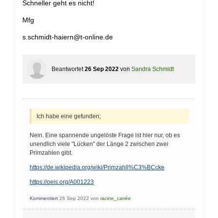
Schneller geht es nicht!
Mfg
s.schmidt-haiern@t-online.de
Beantwortet
26 Sep 2022
von
Sandra Schmidt
Ich habe eine gefunden;
Nein. Eine spannende ungelöste Frage ist hier nur, ob es
unendlich viele "Lücken" der Länge 2 zwischen zwei
Primzahlen gibt.
https://de.wikipedia.org/wiki/Primzahll%C3%BCcke
https://oeis.org/A001223
Kommentiert
26 Sep 2022
von
racine_carrée