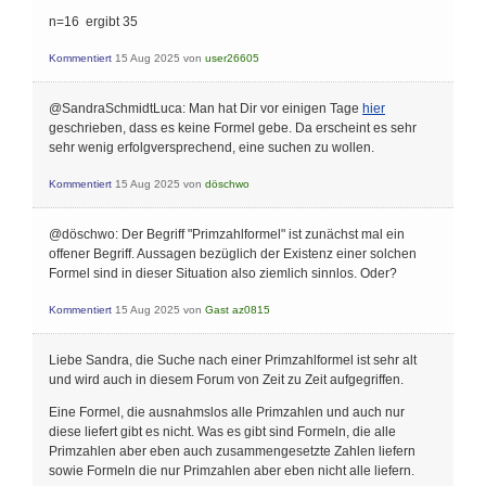
\frac{5}{3} \\
\text { (29) }(15)
n=16 ergibt 35
\end{array}
Kommentiert
15 Aug 2025
von
user26605
@SandraSchmidtLuca: Man hat Dir vor einigen Tage
hier
geschrieben, dass es keine Formel gebe. Da erscheint es sehr
sehr wenig erfolgversprechend, eine suchen zu wollen.
Kommentiert
15 Aug 2025
von
döschwo
@döschwo: Der Begriff "Primzahlformel" ist zunächst mal ein
offener Begriff. Aussagen bezüglich der Existenz einer solchen
Formel sind in dieser Situation also ziemlich sinnlos. Oder?
Kommentiert
15 Aug 2025
von
Gast az0815
Liebe Sandra, die Suche nach einer Primzahlformel ist sehr alt
und wird auch in diesem Forum von Zeit zu Zeit aufgegriffen.
Eine Formel, die ausnahmslos alle Primzahlen und auch nur
diese liefert gibt es nicht. Was es gibt sind Formeln, die alle
Primzahlen aber eben auch zusammengesetzte Zahlen liefern
sowie Formeln die nur Primzahlen aber eben nicht alle liefern.