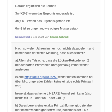
Daraus ergibt sich die Formel!
3n (+2/-2) wenn das Ergebnis ungerade ist,
3n(+1/-1) wenn das Ergebnis gerade ist!
6n -1 ist zu ungenau, wie obiges Muster zeigt!-
Kommentiert
1 Sep 2024
von
Sandra Schmidt
Nach so vielen Jahren immer noch nichts dazugelernt und
immer noch der festen Meinung, dass alles stimmt?
a) Allein die Tatsache, dass die Lücken-Rekorde von 2
benachbarten Primzahlen unregelmäßig immer weiter
ansteigen
(siehe
https://oeis.org/A005250
weiter hinten kommen bei
über Mio. ungerader Zahlen keine einzige echte Primzahl
vor!)
beweist, dass es keine LINEARE Formel sein kann (also
nichts mit 3n... oder 6n... oder 24n...)!
b) Da es bereits eine exakte Primzahlformel gibt, sie aber
hier immer wieder ignoriert wurde, nochmals der LINK: