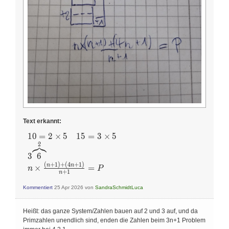
Text erkannt:
1
0
=
2
×
5
1
5
=
3
×
5
\begin{array}{l}
10=2 \times 5
2
\quad 15=3 \times
3
6
5 \\ 3
(
+
1
)
+
(
4
+
1
)
n
n
×
=
n
P
\overbrace{6}^{2}
+
1
n
\\ n \times
\frac{(n+1)+(4
Kommentiert
25 Apr 2026
von
SandraSchmidtLuca
n+1)}{n+1}=P
\end{array}
Heißt: das ganze System/Zahlen bauen auf 2 und 3 auf, und da
Primzahlen unendlich sind, enden die Zahlen beim 3n+1 Problem