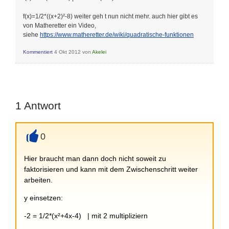
f(x)=1/2*((x+2)²-8) weiter geh t nun nicht mehr. auch hier gibt es
von Matheretter ein Video,
siehe
https://www.matheretter.de/wiki/quadratische-funktionen
Kommentiert
4 Okt 2012
von
Akelei
1
Antwort
0
+
Hier braucht man dann doch nicht soweit zu
faktorisieren und kann mit dem Zwischenschritt weiter
arbeiten.
y einsetzen:
-2 = 1/2*(x²+4x-4) | mit 2 multipliziern