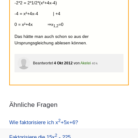
-2*2 = 2*1/2*(x²+4x-4)
-4 = x²+4x-4 | +4
0 = x²+4x ⇒x
=0
1
,2
Das hätte man auch schon so aus der
Ursprungsgleichung ablesen können.
Beantwortet
4 Okt 2012
von
Akelei
40 k
Ähnliche Fragen
2
Wie faktorisiere ich x
+5x+6?
2
Faktorisiere die 15x
- 225