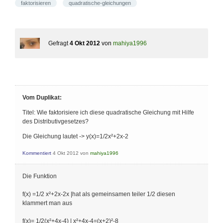
faktorisieren
quadratische-gleichungen
Gefragt
4 Okt 2012
von
mahiya1996
Vom Duplikat:
Titel: Wie faktorisiere ich diese quadratische Gleichung mit Hilfe
des Distributivgesetzes?
Die Gleichung lautet -> y(x)=1/2x²+2x-2
Kommentiert
4 Okt 2012
von
mahiya1996
Die Funktion
f(x) =1/2 x²+2x-2x |hat als gemeinsamen teiler 1/2 diesen
klammert man aus
f(x)= 1/2(x²+4x-4) | x²+4x-4=(x+2)²-8