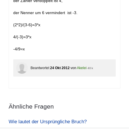
der Zähler verdoppelt ist 4,
der Nenner um 6 vermindert ist -3.
(2*2)/(3-6)=3*x
4/(-3)=3*x
-4/9=x
Beantwortet
24 Okt 2012
von
Akelei
40 k
Ähnliche Fragen
Wie lautet der Ursprüngliche Bruch?