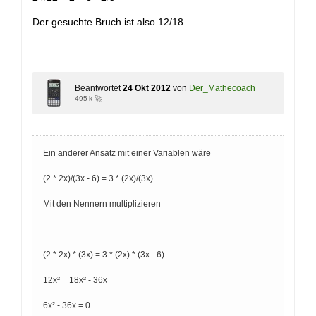
Der gesuchte Bruch ist also 12/18
Beantwortet
24 Okt 2012
von
Der_Mathecoach
495 k 🚀
Ein anderer Ansatz mit einer Variablen wäre
(2 * 2x)/(3x - 6) = 3 * (2x)/(3x)
Mit den Nennern multiplizieren
(2 * 2x) * (3x) = 3 * (2x) * (3x - 6)
12x² = 18x² - 36x
6x² - 36x = 0