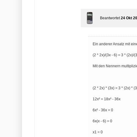
Beantwortet
24 Okt 2
Ein anderer Ansatz mit ein
(2 * 2x)/(3x - 6) = 3 * (2x)/(
Mit den Nennern multiplizi
(2 * 2x) * (3x) = 3 * (2x) * (3
12x² = 18x² - 36x
6x² - 36x = 0
6x(x - 6) = 0
x1 = 0