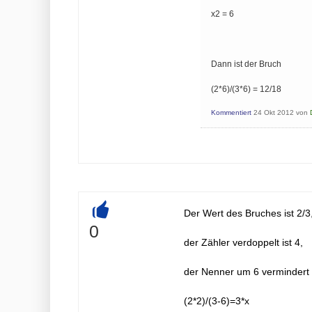
x2 = 6
Dann ist der Bruch
(2*6)/(3*6) = 12/18
Kommentiert
24 Okt 2012
von
Der Wert des Bruches ist 2/3
+
0
der Zähler verdoppelt ist 4,
der Nenner um 6 vermindert i
(2*2)/(3-6)=3*x