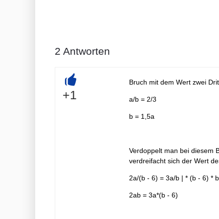
2
Antworten
Bruch mit dem Wert zwei Drit
+
+1
a/b = 2/3
b = 1,5a
Verdoppelt man bei diesem B
verdreifacht sich der Wert d
2a/(b - 6) = 3a/b | * (b - 6) * b
2ab = 3a*(b - 6)