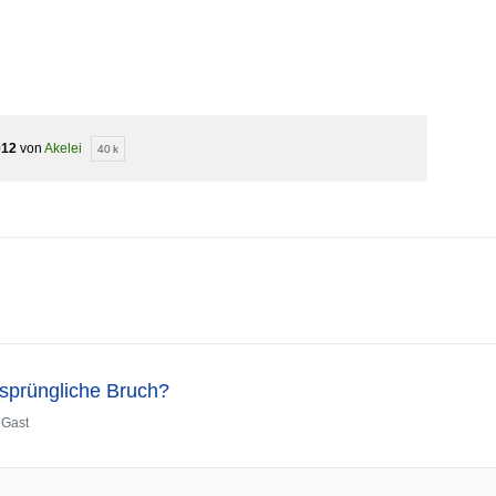
012
von
Akelei
40 k
rsprüngliche Bruch?
n
Gast