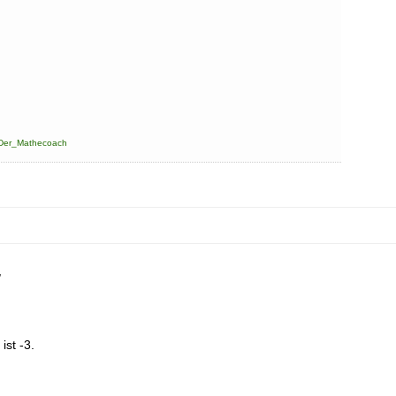
Der_Mathecoach
,
st -3.