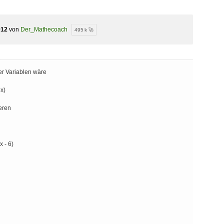
012
von
Der_Mathecoach
495 k 🚀
er Variablen wäre
3x)
eren
x - 6)