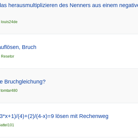
 das herausmultiplizieren des Nenners aus einem negativ
n
louis24de
uflösen, Bruch
n
Resetor
se Bruchgleichung?
n
tomtar480
3*x+1)/(4)+(2)/(4-x)=9 lösen mit Rechenweg
attel101