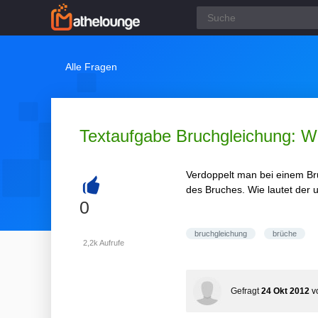
Alle Fragen
Textaufgabe Bruchgleichung: Wi
Verdoppelt man bei einem Bru
des Bruches. Wie lautet der 
+
0
bruchgleichung
brüche
2,2k
Aufrufe
Gefragt
24 Okt 2012
v