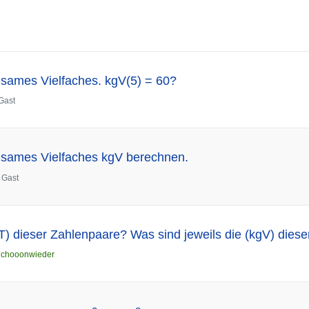
nsames Vielfaches. kgV(5) = 60?
Gast
nsames Vielfaches kgV berechnen.
n
Gast
T) dieser Zahlenpaare? Was sind jeweils die (kgV) dies
n
chooonwieder