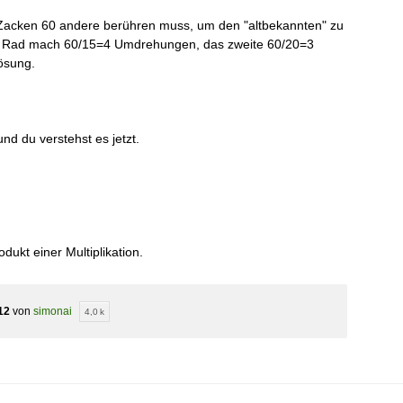
 Zacken 60 andere berühren muss, um den "altbekannten" zu
ste Rad mach 60/15=4 Umdrehungen, das zweite 60/20=3
ösung.
und du verstehst es jetzt.
odukt einer Multiplikation.
12
von
simonai
4,0 k