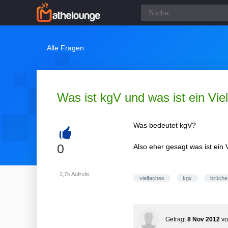
Alle Fragen
Was ist kgV und was ist ein Vie
Was bedeutet kgV?
+
0
Also eher gesagt was ist ein 
2,7k
Aufrufe
vielfaches
kgv
brüche
Gefragt
8 Nov 2012
v