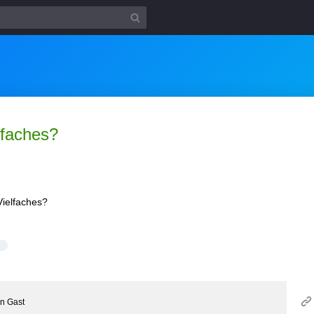
lfaches?
Vielfaches?
on
Gast