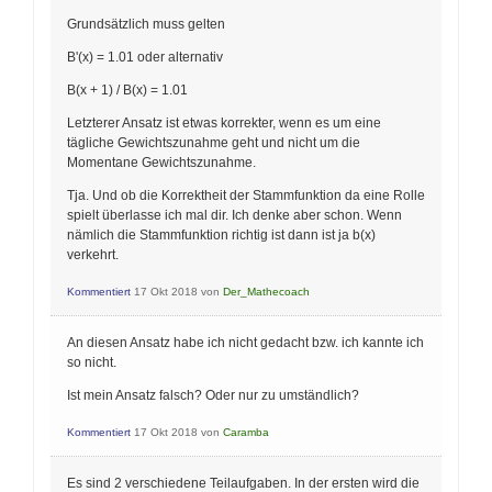
Grundsätzlich muss gelten
B'(x) = 1.01 oder alternativ
B(x + 1) / B(x) = 1.01
Letzterer Ansatz ist etwas korrekter, wenn es um eine
tägliche Gewichtszunahme geht und nicht um die
Momentane Gewichtszunahme.
Tja. Und ob die Korrektheit der Stammfunktion da eine Rolle
spielt überlasse ich mal dir. Ich denke aber schon. Wenn
nämlich die Stammfunktion richtig ist dann ist ja b(x)
verkehrt.
Kommentiert
17 Okt 2018
von
Der_Mathecoach
An diesen Ansatz habe ich nicht gedacht bzw. ich kannte ich
so nicht.
Ist mein Ansatz falsch? Oder nur zu umständlich?
Kommentiert
17 Okt 2018
von
Caramba
Es sind 2 verschiedene Teilaufgaben. In der ersten wird die