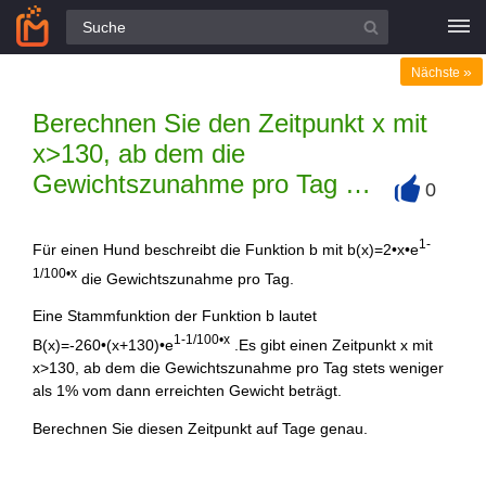
Alle Fragen
»
Nächste
Berechnen Sie den Zeitpunkt x mit
x>130, ab dem die
Gewichtszunahme pro Tag …
0
+
1-
Für einen Hund beschreibt die Funktion b mit b(x)=2•x•e
1/100•x
die Gewichtszunahme pro Tag.
Eine Stammfunktion der Funktion b lautet
1-1/100•x
B(x)=-260•(x+130)•e
.Es gibt einen Zeitpunkt x mit
x>130, ab dem die Gewichtszunahme pro Tag stets weniger
als 1% vom dann erreichten Gewicht beträgt.
Berechnen Sie diesen Zeitpunkt auf Tage genau.