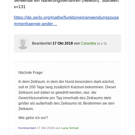
Verwende ein Näherungsverfahren (Newton). Startwert
x=131
https://de.serlo.org/mathe/funktionen/anwendungszusa
mmenhaenge-ander…
Beantwortet
17 Okt 2018
von
Caramba
81 k 🚀
Nächste Frage:
In dem Zeitraum, in dem der Hund besonders stark wächst,
soll er 200 Tage lang zusätzlich Kalzium bekommen. Dieser
Zeitraum soll dabei so gewählt werden, das die
Gewichtszunahme pro Tag innerhalb des Zeitraums stets
größer als außerhalb des Zeitraums ist. Bestimmen sie den
Zeitraum.
Wie gehe ich vor?
Kommentiert
17 Okt 2018
von
Lana Schulz