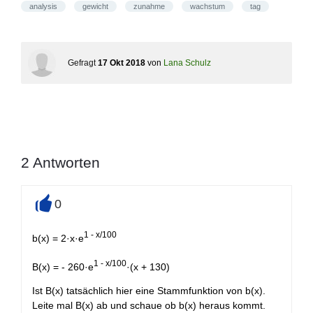
analysis
gewicht
zunahme
wachstum
tag
Gefragt
17 Okt 2018
von
Lana Schulz
2
Antworten
0
+
1 - x/100
b(x) = 2·x·e
1 - x/100
B(x) = - 260·e
·(x + 130)
Ist B(x) tatsächlich hier eine Stammfunktion von b(x).
Leite mal B(x) ab und schaue ob b(x) heraus kommt.