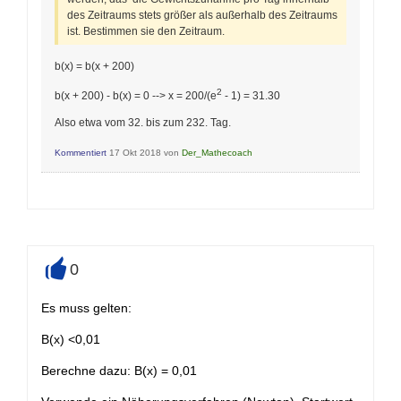
des Zeitraums stets größer als außerhalb des Zeitraums
ist. Bestimmen sie den Zeitraum.
b(x) = b(x + 200)
2
b(x + 200) - b(x) = 0 --> x = 200/(e
- 1) = 31.30
Also etwa vom 32. bis zum 232. Tag.
Kommentiert
17 Okt 2018
von
Der_Mathecoach
0
+
Es muss gelten:
B(x) <0,01
Berechne dazu: B(x) = 0,01