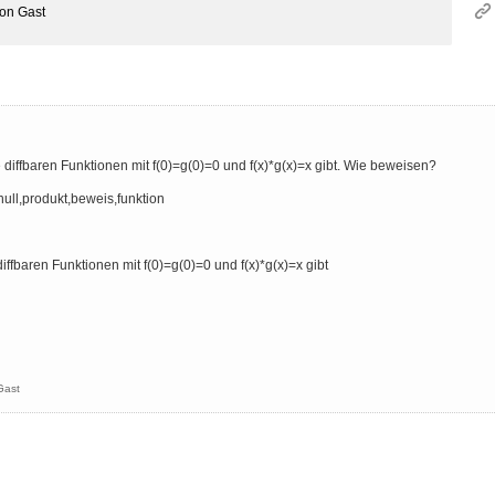
von
Gast
e diffbaren Funktionen mit f(0)=g(0)=0 und f(x)*g(x)=x gibt. Wie beweisen?
,null,produkt,beweis,funktion
iffbaren Funktionen mit f(0)=g(0)=0 und f(x)*g(x)=x gibt
Gast