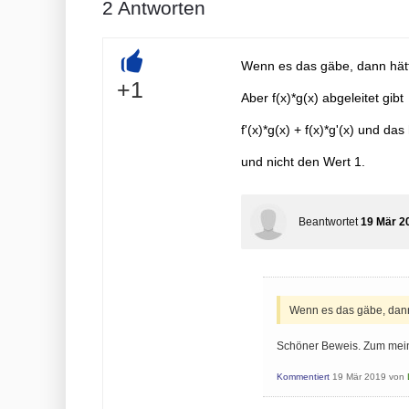
2
Antworten
Wenn es das gäbe, dann hätt
+
+1
Aber f(x)*g(x) abgeleitet gibt
f'(x)*g(x) + f(x)*g'(x) und da
und nicht den Wert 1.
Beantwortet
19 Mär 2
Wenn es das gäbe, dann
Schöner Beweis. Zum mein
Kommentiert
19 Mär 2019
von