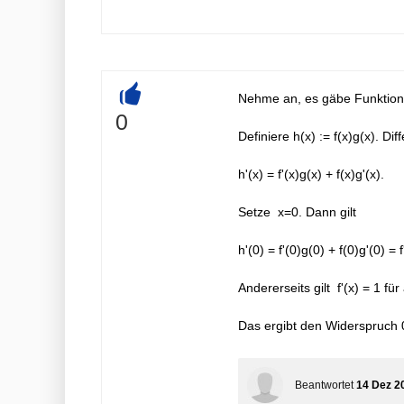
Nehme an, es gäbe Funktione
+
0
Definiere h(x) := f(x)g(x). Di
h'(x) = f'(x)g(x) + f(x)g'(x).
Setze x=0. Dann gilt
h'(0) = f'(0)g(0) + f(0)g'(0) = 
Andererseits gilt f'(x) = 1 für
Das ergibt den Widerspruch 0
Beantwortet
14 Dez 2