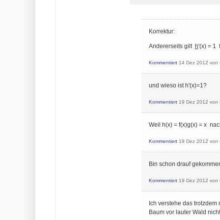
Korrektur:
Andererseits gilt
h
'(x) = 1
Kommentiert
14 Dez 2012
von
und wieso ist h'(x)=1?
Kommentiert
19 Dez 2012
von
Weil h(x) = f(x)g(x) = x n
Kommentiert
19 Dez 2012
von
Bin schon drauf gekommen
Kommentiert
19 Dez 2012
von
Ich verstehe das trotzdem n
Baum vor lauter Wald nich