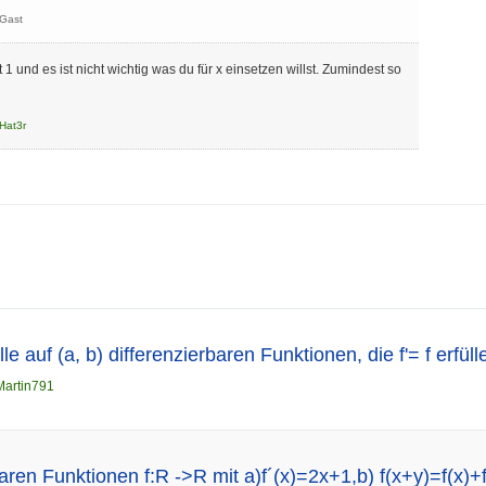
Gast
t 1 und es ist nicht wichtig was du für x einsetzen willst. Zumindest so
Hat3r
e auf (a, b) differenzierbaren Funktionen, die f'= f erfüll
Martin791
baren Funktionen f:R ->R mit a)f´(x)=2x+1,b) f(x+y)=f(x)+f(