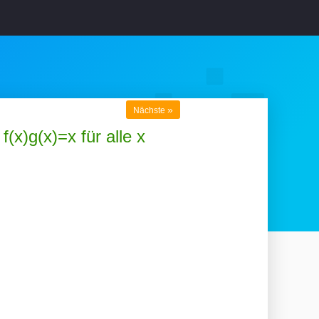
»
Nächste
(x)g(x)=x für alle x