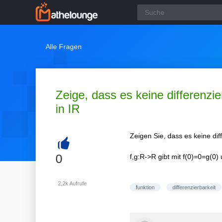
Alle Fragen
Zeige, dass es keine differenzie
in IR
Zeigen Sie, dass es keine di
+
0
f,g:R->R gibt mit f(0)=0=g(0
2,2k
Aufrufe
funktion
differenzierbarkeit