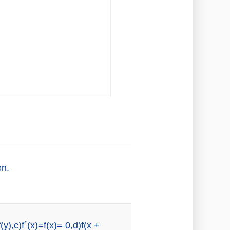
en.
y),c)f´(x)=f(x)= 0,d)f(x +