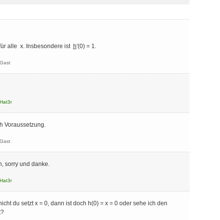
 für alle x. Insbesondere ist
h
'(0) = 1.
Gast
Hat3r
ach Voraussetzung.
Gast
, sorry und danke.
Hat3r
icht du setzt x = 0, dann ist doch h(0) = x = 0 oder sehe ich den
t?