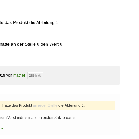
e das Produkt die Ableitung 1.
s hätte an der Stelle 0 den Wert 0
019
von
mathef
289 k 🚀
 hätte das Produkt
an jeder Stelle
die Ableitung 1.
em Verständnis mal den ersten Satz ergänzt.
Lu