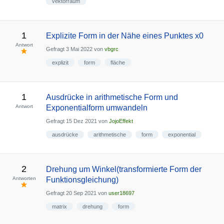
vektorraum
1
Explizite Form in der Nähe eines Punktes x0
Antwort
Gefragt
3 Mai 2022
von
vbgrc
explizit
form
fläche
1
Ausdrücke in arithmetische Form und
Antwort
Exponentialform umwandeln
Gefragt
15 Dez 2021
von
JojoEffekt
ausdrücke
arithmetische
form
exponential
2
Drehung um Winkel(transformierte Form der
Antworten
Funktionsgleichung)
Gefragt
20 Sep 2021
von
user18697
matrix
drehung
form