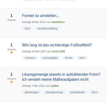
1
Formel so umstellen...
Antwort
Gefragt
26 Apr 2021
von
JanikMarco
form
formelumstellung
1
Wie lang ist das rechteckige Fußballfeld?
Antwort
Gefragt
10 Mär 2021
von
vivi16.2006
rechteck
sachaufgabe
formel
form
1
Lösungsmenge jeweils in aufzählender Form?
Antwort
Ich versteh meine Matheaufgaben nicht
Gefragt
7 Mär 2021
von
Lalabel
gleichungen
lösungsmenge
aufzählende
form