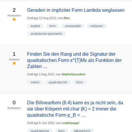
2
Geraden in impliziter Form Lambda weglassen
Antworten
Gefragt
12 Aug 2021
von
Ates
implizit
form
umwandeln
vektoren
analytische-geometrie
1
Finden Sie den Rang und die Signatur der
Antwort
quadratischen Form x^{T}Mx als Funktion der
Zahlen …
Gefragt
1 Aug 2021
von
MatheStuuudent
matrix
quadratische
form
0
Die Bilinearform (8.4) kann es ja nicht sein, da
Antworten
sie über Körpern mit char (K) = 2 immer die
quadratische Form p_B = …
Gefragt
8 Jun 2021
von
codeinpappi
quadratische
form
bilinearform