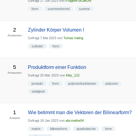
Gefragt
27 Jun 2023
von
FragenFürDieUni
form
summenformel
summe
2
Zylinder Körper Volumen !
Antworten
Gefragt
7 Mai 2023
von
Tomas hating
zylinder
form
5
Produktform einer Funktion
Antworten
Gefragt
25 Mär 2023
von
Kitty_122
produkt
form
polynomfunktionen
polynom
stetigkeit
1
Wie betimmt man die Vektoren der Bilinearform?
Antwort
Gefragt
18 Jan 2023
von
abcmathe04
matrix
bilinearform
quadratische
form