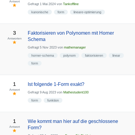
Antwort
Gefragt
1 Mai 2024
von
Tankoffline
kanonische
form
lineare-optimierung
3
Faktorisieren von Polynomen mit Horner
Antworten
Schema
Gefragt
5 Nov 2023
von
mathemanager
horner-schema
polynom
faktorisieren
linear
form
1
Ist folgende 1-Form exakt?
Antwort
Gefragt
9 Aug 2023
von
Mathestudent100
form
funktion
1
Wie kommt man hier auf die geschlossene
Antwort
Form?