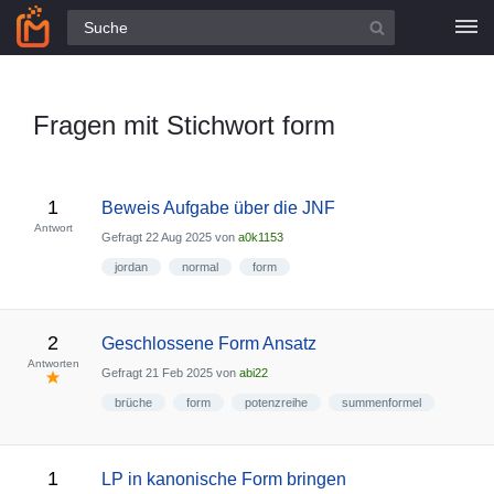
Alle Fragen
Fragen mit Stichwort form
1
Beweis Aufgabe über die JNF
Antwort
Gefragt
22 Aug 2025
von
a0k1153
jordan
normal
form
2
Geschlossene Form Ansatz
Antworten
Gefragt
21 Feb 2025
von
abi22
brüche
form
potenzreihe
summenformel
1
LP in kanonische Form bringen