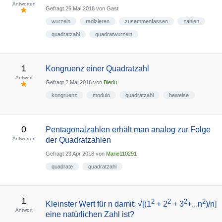
Antworten
Gefragt
26 Mai 2018
von
Gast
wurzeln
radizieren
zusammenfassen
zahlen
quadratzahl
quadratwurzeln
1
Kongruenz einer Quadratzahl
Antwort
Gefragt
2 Mai 2018
von
Bierlu
kongruenz
modulo
quadratzahl
beweise
0
Pentagonalzahlen erhält man analog zur Folge
Antworten
der Quadratzahlen
Gefragt
23 Apr 2018
von
Marie110291
quadrate
quadratzahl
1
2
2
2
2
Kleinster Wert für n damit: √[(1
+ 2
+ 3
+...n
)/n]
Antwort
eine natürlichen Zahl ist?