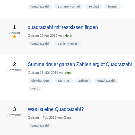
quadratzahl
summenformel
explizit
formel
1
quadratzahl mit restklssen finden
Antwort
Gefragt
22 Apr 2019
von
Hero
quadratzahl
zahlentheorie
2
Summe dreier ganzen Zahlen ergibt Quadratzahl
Antworten
Gefragt
17 Mär 2019
von
Amsi
gleichungen
summe
zahlen
quadratzahl
wert
3
Was ist eine Quadratzahl?
Antworten
Gefragt
4 Feb 2019
von
Gast
quadratzahl