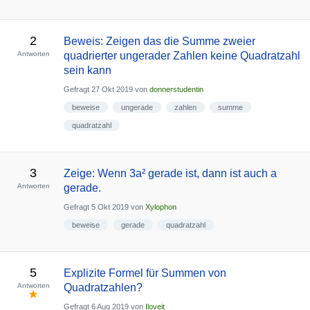
2
Beweis: Zeigen das die Summe zweier
Antworten
quadrierter ungerader Zahlen keine Quadratzahl
sein kann
Gefragt
27 Okt 2019
von
donnerstudentin
beweise
ungerade
zahlen
summe
quadratzahl
3
Zeige: Wenn 3a² gerade ist, dann ist auch a
Antworten
gerade.
Gefragt
5 Okt 2019
von
Xylophon
beweise
gerade
quadratzahl
5
Explizite Formel für Summen von
Antworten
Quadratzahlen?
Gefragt
6 Aug 2019
von
Iloveit