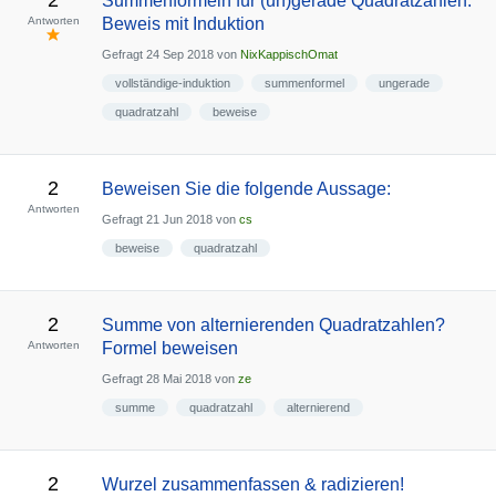
2
Summenformeln für (un)gerade Quadratzahlen.
Antworten
Beweis mit Induktion
Gefragt
24 Sep 2018
von
NixKappischOmat
vollständige-induktion
summenformel
ungerade
quadratzahl
beweise
2
Beweisen Sie die folgende Aussage:
Antworten
Gefragt
21 Jun 2018
von
cs
beweise
quadratzahl
2
Summe von alternierenden Quadratzahlen?
Antworten
Formel beweisen
Gefragt
28 Mai 2018
von
ze
summe
quadratzahl
alternierend
2
Wurzel zusammenfassen & radizieren!