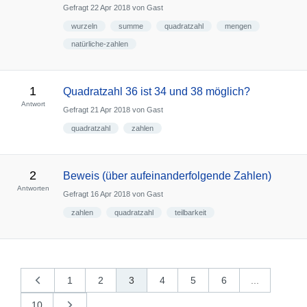
Gefragt
22 Apr 2018
von
Gast
wurzeln
summe
quadratzahl
mengen
natürliche-zahlen
1
Quadratzahl 36 ist 34 und 38 möglich?
Antwort
Gefragt
21 Apr 2018
von
Gast
quadratzahl
zahlen
2
Beweis (über aufeinanderfolgende Zahlen)
Antworten
Gefragt
16 Apr 2018
von
Gast
zahlen
quadratzahl
teilbarkeit
1
2
3
4
5
6
...
«
vorherige
10