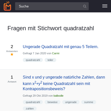
Alle Fragen
Fragen mit Stichwort quadratzahl
2
Ungerade Quadratzahl mit genau 5 Teilern.
Antworten
Gefragt
7 Jan 2020
von
Carmi
quadratzahl
teiler
1
Sind x und y ungerade natürliche Zahlen, dann
Antwort
2
2
kann x
+y
keine Quadratzahl sein mit
Kontrapositionsbeweis?
Gefragt
29 Okt 2019
von
balbodle
quadratzahl
beweise
ungerade
summe
zahlen