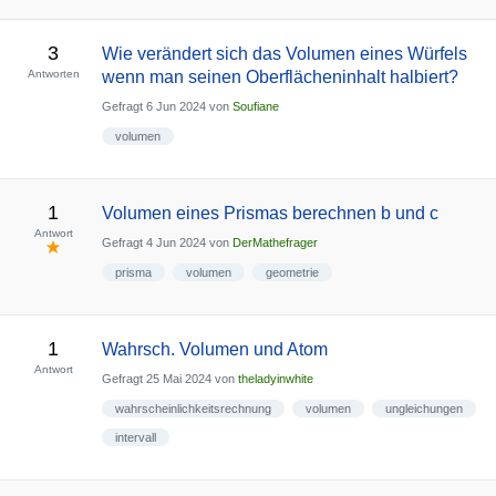
3
Wie verändert sich das Volumen eines Würfels
Antworten
wenn man seinen Oberflächeninhalt halbiert?
Gefragt
6 Jun 2024
von
Soufiane
volumen
1
Volumen eines Prismas berechnen b und c
Antwort
Gefragt
4 Jun 2024
von
DerMathefrager
prisma
volumen
geometrie
1
Wahrsch. Volumen und Atom
Antwort
Gefragt
25 Mai 2024
von
theladyinwhite
wahrscheinlichkeitsrechnung
volumen
ungleichungen
intervall