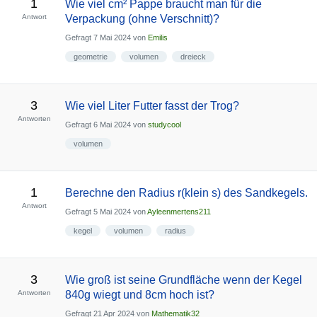
1
Wie viel cm² Pappe braucht man für die
Antwort
Verpackung (ohne Verschnitt)?
Gefragt
7 Mai 2024
von
Emilis
geometrie
volumen
dreieck
3
Wie viel Liter Futter fasst der Trog?
Antworten
Gefragt
6 Mai 2024
von
studycool
volumen
1
Berechne den Radius r(klein s) des Sandkegels.
Antwort
Gefragt
5 Mai 2024
von
Ayleenmertens211
kegel
volumen
radius
3
Wie groß ist seine Grundfläche wenn der Kegel
Antworten
840g wiegt und 8cm hoch ist?
Gefragt
21 Apr 2024
von
Mathematik32