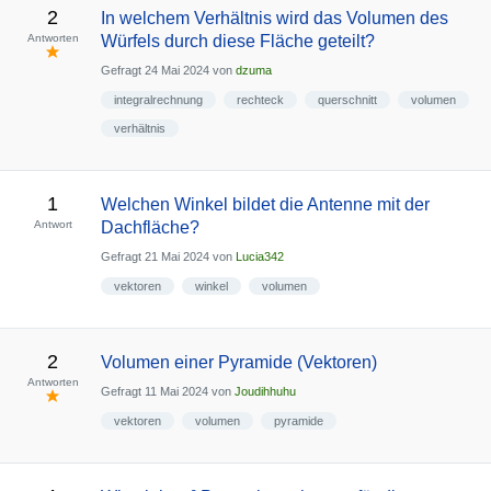
2
In welchem Verhältnis wird das Volumen des
Antworten
Würfels durch diese Fläche geteilt?
Gefragt
24 Mai 2024
von
dzuma
integralrechnung
rechteck
querschnitt
volumen
verhältnis
1
Welchen Winkel bildet die Antenne mit der
Antwort
Dachfläche?
Gefragt
21 Mai 2024
von
Lucia342
vektoren
winkel
volumen
2
Volumen einer Pyramide (Vektoren)
Antworten
Gefragt
11 Mai 2024
von
Joudihhuhu
vektoren
volumen
pyramide