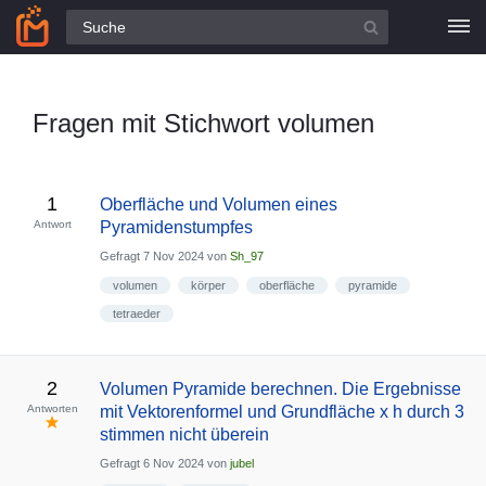
Alle Fragen
Fragen mit Stichwort volumen
1
Oberfläche und Volumen eines
Antwort
Pyramidenstumpfes
Gefragt
7 Nov 2024
von
Sh_97
volumen
körper
oberfläche
pyramide
tetraeder
2
Volumen Pyramide berechnen. Die Ergebnisse
Antworten
mit Vektorenformel und Grundfläche x h durch 3
stimmen nicht überein
Gefragt
6 Nov 2024
von
jubel