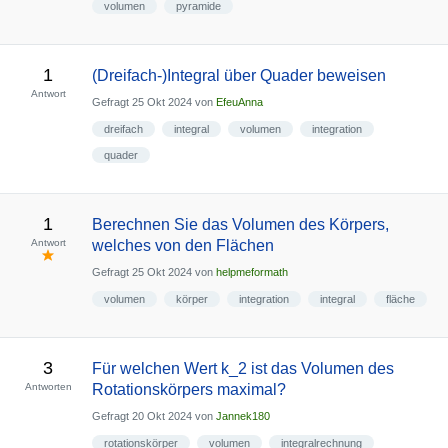
volumen
pyramide
1
(Dreifach-)Integral über Quader beweisen
Antwort
Gefragt
25 Okt 2024
von
EfeuAnna
dreifach
integral
volumen
integration
quader
1
Berechnen Sie das Volumen des Körpers,
Antwort
welches von den Flächen
Gefragt
25 Okt 2024
von
helpmeformath
volumen
körper
integration
integral
fläche
3
Für welchen Wert k_2 ist das Volumen des
Antworten
Rotationskörpers maximal?
Gefragt
20 Okt 2024
von
Jannek180
rotationskörper
volumen
integralrechnung