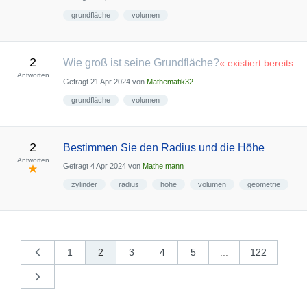
grundfläche
volumen
2
Wie groß ist seine Grundfläche?
« existiert bereits
Antworten
Gefragt
21 Apr 2024
von
Mathematik32
grundfläche
volumen
2
Bestimmen Sie den Radius und die Höhe
Antworten
Gefragt
4 Apr 2024
von
Mathe mann
zylinder
radius
höhe
volumen
geometrie
1
2
3
4
5
...
122
«
vorherige
nächste
»