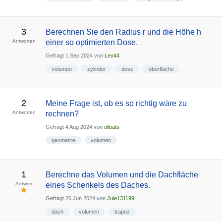
3
Berechnen Sie den Radius r und die Höhe h
Antworten
einer so optimierten Dose.
Gefragt
1 Sep 2024
von
Leo44
volumen
zylinder
dose
oberfläche
2
Meine Frage ist, ob es so richtig wäre zu
Antworten
rechnen?
Gefragt
4 Aug 2024
von
olibats
geometrie
volumen
1
Berechne das Volumen und die Dachfläche
Antwort
eines Schenkels des Daches.
Gefragt
26 Jun 2024
von
Jule131199
dach
volumen
trapez