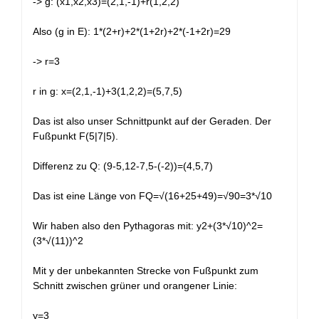
-> g: (x1,x2,x3)=(2,1,-1)+r(1,2,2)
Also (g in E): 1*(2+r)+2*(1+2r)+2*(-1+2r)=29
-> r=3
r in g: x=(2,1,-1)+3(1,2,2)=(5,7,5)
Das ist also unser Schnittpunkt auf der Geraden. Der
Fußpunkt F(5|7|5).
Differenz zu Q: (9-5,12-7,5-(-2))=(4,5,7)
Das ist eine Länge von FQ=√(16+25+49)=√90=3*√10
Wir haben also den Pythagoras mit: y2+(3*√10)^2=
(3*√(11))^2
Mit y der unbekannten Strecke von Fußpunkt zum
Schnitt zwischen grüner und orangener Linie:
y=3