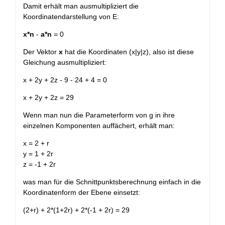
Damit erhält man ausmultipliziert die
Koordinatendarstellung von E:
x*n
-
a*n
= 0
Der Vektor
x
hat die Koordinaten (x|y|z), also ist diese
Gleichung ausmultipliziert:
x + 2y + 2z - 9 - 24 + 4 = 0
x + 2y + 2z = 29
Wenn man nun die Parameterform von g in ihre
einzelnen Komponenten auffächert, erhält man:
x = 2 + r
y = 1 + 2r
z = -1 + 2r
was man für die Schnittpunktsberechnung einfach in die
Koordinatenform der Ebene einsetzt:
(2+r) + 2*(1+2r) + 2*(-1 + 2r) = 29