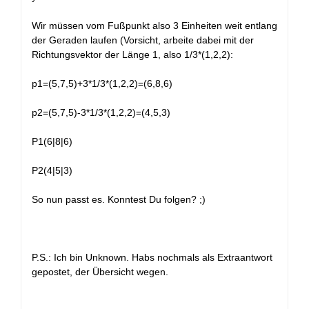
Wir müssen vom Fußpunkt also 3 Einheiten weit entlang
der Geraden laufen (Vorsicht, arbeite dabei mit der
Richtungsvektor der Länge 1, also 1/3*(1,2,2):
p1=(5,7,5)+3*1/3*(1,2,2)=(6,8,6)
p2=(5,7,5)-3*1/3*(1,2,2)=(4,5,3)
P1(6|8|6)
P2(4|5|3)
So nun passt es. Konntest Du folgen? ;)
P.S.: Ich bin Unknown. Habs nochmals als Extraantwort
gepostet, der Übersicht wegen.