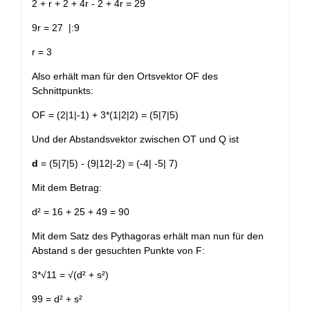
2 + r + 2 + 4r - 2 + 4r = 29
9r = 27 |:9
r = 3
Also erhält man für den Ortsvektor OF des
Schnittpunkts:
OF = (2|1|-1) + 3*(1|2|2) = (5|7|5)
Und der Abstandsvektor zwischen OT und Q ist
d
= (5|7|5) - (9|12|-2) = (-4| -5| 7)
Mit dem Betrag:
d² = 16 + 25 + 49 = 90
Mit dem Satz des Pythagoras erhält man nun für den
Abstand s der gesuchten Punkte von F:
3*√11 = √(d² + s²)
99 = d² + s²