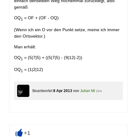
einfach denselben Weg nocheinmal zurücklegt, also
gemäß
OQ
= OF + (OF - OQ)
1
(Wenn ich ein O vor den Punkt setze, meine ich immer
den Ortsvektor.)
Man erhält:
OQ
= (5|7|5) + ((5|7|5) - (9|12|-2))
1
OQ
= (1|2|12)
1
Beantwortet
8 Apr 2013
von
Julian Mi
10 k
+1