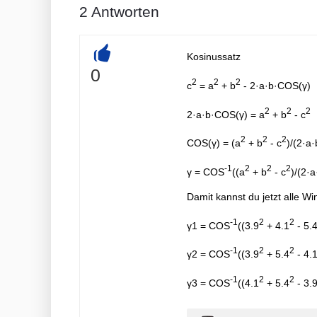
2
Antworten
Kosinussatz
+
0
2
2
2
c
= a
+ b
- 2·a·b·COS(γ)
2
2
2
2·a·b·COS(γ) = a
+ b
- c
2
2
2
COS(γ) = (a
+ b
- c
)/(2·a·
-1
2
2
2
γ = COS
((a
+ b
- c
)/(2·a
Damit kannst du jetzt alle W
-1
2
2
γ1 = COS
((3.9
+ 4.1
- 5.
-1
2
2
γ2 = COS
((3.9
+ 5.4
- 4.
-1
2
2
γ3 = COS
((4.1
+ 5.4
- 3.