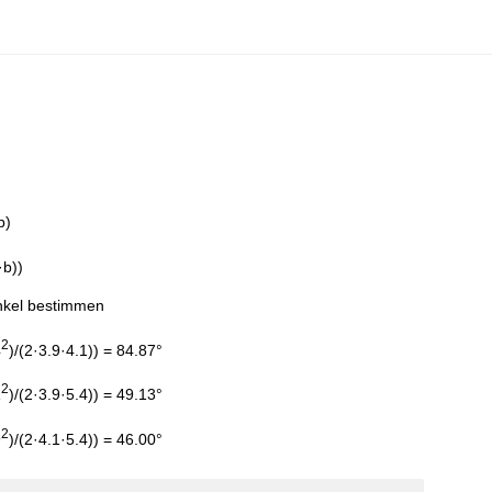
b)
·b))
inkel bestimmen
2
4
)/(2·3.9·4.1)) = 84.87°
2
1
)/(2·3.9·5.4)) = 49.13°
2
9
)/(2·4.1·5.4)) = 46.00°