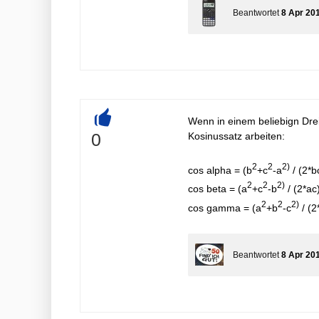
Beantwortet
8 Apr 20
Wenn in einem beliebign Dre
+
0
Kosinussatz arbeiten:
2
2
2)
cos alpha = (b
+c
-a
/ (2*b
2
2
2)
cos beta = (a
+c
-b
/ (2*ac
2
2
2)
cos gamma = (a
+b
-c
/ (
Beantwortet
8 Apr 20