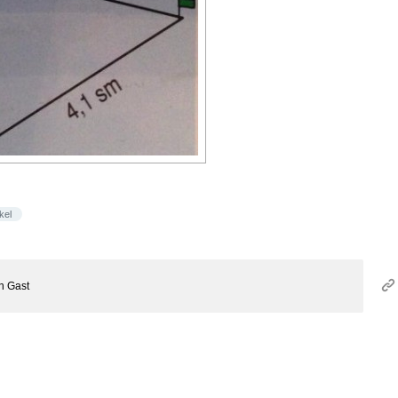
kel
on
Gast