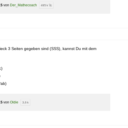
15
von
Der_Mathecoach
495 k 🚀
ieck 3 Seiten gegeben sind (SSS), kannst Du mit dem
c)
)
2*ab)
15
von
Oldie
3,6 k