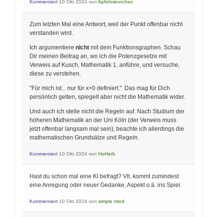
Kommentiert
10 Okt 2024
von
Apfelmännchen
Zum letzten Mal eine Antwort, weil der Punkt offenbar nicht
verstanden wird.
Ich argumentiere
nicht
mit dem Funktionsgraphen. Schau
Dir meinen Beitrag an, wo ich die Potenzgesetze mit
Verweis auf Kusch, Mathematik 1, anführe, und versuche,
diese zu verstehen.
"Für mich ist... nur für x>0 definiert." Das mag für Dich
persönlich gelten, spiegelt aber nicht die Mathematik wider.
Und auch ich stelle nicht die Regeln auf. Nach Studium der
höheren Mathematik an der Uni Köln (der Verweis muss
jetzt offenbar langsam mal sein), beachte ich allerdings die
mathematischen Grundsätze und Regeln.
Kommentiert
10 Okt 2024
von
HoHerb
Hast du schon mal eine KI befragt? Vlt. kommt zumindest
eine Anregung oder neuer Gedanke, Aspekt o.ä. ins Spiel.
Kommentiert
10 Okt 2024
von
simple mind