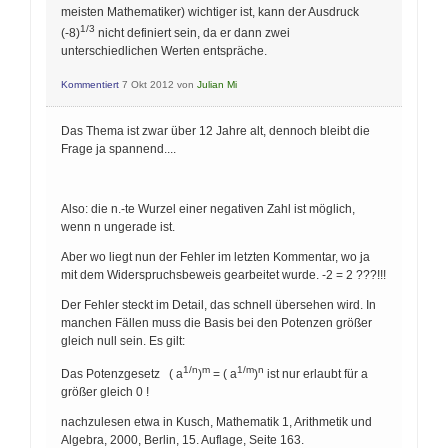
meisten Mathematiker) wichtiger ist, kann der Ausdruck
1/3
(-8)
nicht definiert sein, da er dann zwei
unterschiedlichen Werten entspräche.
Kommentiert
7 Okt 2012
von
Julian Mi
Das Thema ist zwar über 12 Jahre alt, dennoch bleibt die
Frage ja spannend....
Also: die n.-te Wurzel einer negativen Zahl ist möglich,
wenn n ungerade ist.
Aber wo liegt nun der Fehler im letzten Kommentar, wo ja
mit dem Widerspruchsbeweis gearbeitet wurde. -2 = 2 ???!!!
Der Fehler steckt im Detail, das schnell übersehen wird. In
manchen Fällen muss die Basis bei den Potenzen größer
gleich null sein. Es gilt:
1/n
m
1/m
n
Das Potenzgesetz ( a
)
= ( a
)
ist nur erlaubt für a
größer gleich 0 !
nachzulesen etwa in Kusch, Mathematik 1, Arithmetik und
Algebra, 2000, Berlin, 15. Auflage, Seite 163.