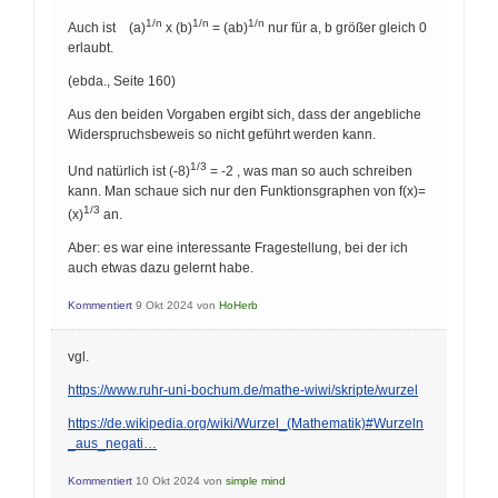
1/n
1/n
1/n
Auch ist (a)
x (b)
= (ab)
nur für a, b größer gleich 0
erlaubt.
(ebda., Seite 160)
Aus den beiden Vorgaben ergibt sich, dass der angebliche
Widerspruchsbeweis so nicht geführt werden kann.
1/3
Und natürlich ist (-8)
= -2 , was man so auch schreiben
kann. Man schaue sich nur den Funktionsgraphen von f(x)=
1/3
(x)
an.
Aber: es war eine interessante Fragestellung, bei der ich
auch etwas dazu gelernt habe.
Kommentiert
9 Okt 2024
von
HoHerb
vgl.
https://www.ruhr-uni-bochum.de/mathe-wiwi/skripte/wurzel
https://de.wikipedia.org/wiki/Wurzel_(Mathematik)#Wurzeln
_aus_negati…
Kommentiert
10 Okt 2024
von
simple mind