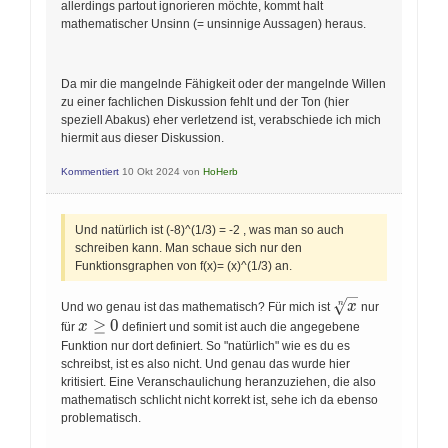
allerdings partout ignorieren möchte, kommt halt
mathematischer Unsinn (= unsinnige Aussagen) heraus.
Da mir die mangelnde Fähigkeit oder der mangelnde Willen
zu einer fachlichen Diskussion fehlt und der Ton (hier
speziell Abakus) eher verletzend ist, verabschiede ich mich
hiermit aus dieser Diskussion.
Kommentiert
10 Okt 2024
von
HoHerb
Und natürlich ist (-8)^(1/3) = -2 , was man so auch
schreiben kann. Man schaue sich nur den
Funktionsgraphen von f(x)= (x)^(1/3) an.
\sqrt[n]
x
n
Und wo genau ist das mathematisch? Für mich ist
nur
{x}
x\geq
≥
0
x
für
definiert und somit ist auch die angegebene
0
Funktion nur dort definiert. So "natürlich" wie es du es
schreibst, ist es also nicht. Und genau das wurde hier
kritisiert. Eine Veranschaulichung heranzuziehen, die also
mathematisch schlicht nicht korrekt ist, sehe ich da ebenso
problematisch.