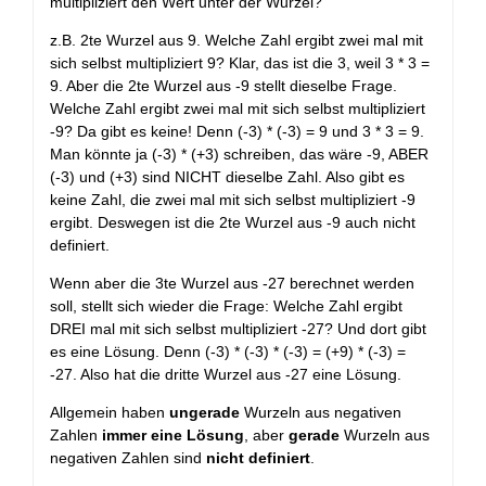
multipliziert den Wert unter der Wurzel?
z.B. 2te Wurzel aus 9. Welche Zahl ergibt zwei mal mit
sich selbst multipliziert 9? Klar, das ist die 3, weil 3 * 3 =
9. Aber die 2te Wurzel aus -9 stellt dieselbe Frage.
Welche Zahl ergibt zwei mal mit sich selbst multipliziert
-9? Da gibt es keine! Denn (-3) * (-3) = 9 und 3 * 3 = 9.
Man könnte ja (-3) * (+3) schreiben, das wäre -9, ABER
(-3) und (+3) sind NICHT dieselbe Zahl. Also gibt es
keine Zahl, die zwei mal mit sich selbst multipliziert -9
ergibt. Deswegen ist die 2te Wurzel aus -9 auch nicht
definiert.
Wenn aber die 3te Wurzel aus -27 berechnet werden
soll, stellt sich wieder die Frage: Welche Zahl ergibt
DREI mal mit sich selbst multipliziert -27? Und dort gibt
es eine Lösung. Denn (-3) * (-3) * (-3) = (+9) * (-3) =
-27. Also hat die dritte Wurzel aus -27 eine Lösung.
Allgemein haben
ungerade
Wurzeln aus negativen
Zahlen
immer eine Lösung
, aber
gerade
Wurzeln aus
negativen Zahlen sind
nicht definiert
.