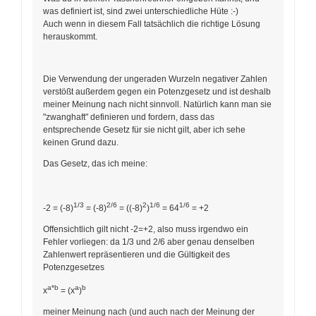
was definiert ist, sind zwei unterschiedliche Hüte :-)
Auch wenn in diesem Fall tatsächlich die richtige Lösung
herauskommt.
Die Verwendung der ungeraden Wurzeln negativer Zahlen
verstößt außerdem gegen ein Potenzgesetz und ist deshalb
meiner Meinung nach nicht sinnvoll. Natürlich kann man sie
"zwanghaft" definieren und fordern, dass das
entsprechende Gesetz für sie nicht gilt, aber ich sehe
keinen Grund dazu.
Das Gesetz, das ich meine:
1/3
2/6
2
1/6
1/6
-2 = (-8)
= (-8)
= ((-8)
)
= 64
= +2
Offensichtlich gilt nicht -2=+2, also muss irgendwo ein
Fehler vorliegen: da 1/3 und 2/6 aber genau denselben
Zahlenwert repräsentieren und die Gültigkeit des
Potenzgesetzes
a*b
a
b
x
= (x
)
meiner Meinung nach (und auch nach der Meinung der