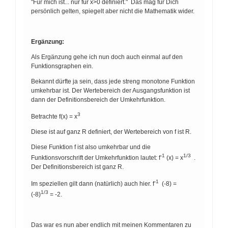
"Für mich ist... nur für x>0 definiert." Das mag für Dich
persönlich gelten, spiegelt aber nicht die Mathematik wider.
Ergänzung:
Als Ergänzung gehe ich nun doch auch einmal auf den
Funktionsgraphen ein.
Bekannt dürfte ja sein, dass jede streng monotone Funktion
umkehrbar ist. Der Wertebereich der Ausgangsfunktion ist
dann der Definitionsbereich der Umkehrfunktion.
3
Betrachte f(x) = x
Diese ist auf ganz R definiert, der Wertebereich von f ist R.
Diese Funktion f ist also umkehrbar und die
-1
1/3
Funktionsvorschrift der Umkehrfunktion lautet: f
(x) = x
.
Der Definitionsbereich ist ganz R.
-1
Im speziellen gilt dann (natürlich) auch hier. f
(-8) =
1/3
(-8)
= -2.
Das war es nun aber endlich mit meinen Kommentaren zu