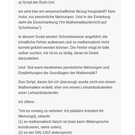
a) Script der Ruhr-Uni:
wo wird hier ein wissenschaftlicher Bezug hergestellt? Kein
Autor, nur persönliche Meinungen. Und in der Einleitung
steht die Einschränkung ("im Mathematikunterricht auf
Schulniveau").
In diesem Script werden Scheinbeweise angeführt, die
inhaltliche Fehler aufweisen und so mathematisch nicht
korrekt geführt werden können. Die Fehler mögt ihr bitte
selber suchen, mir ist es zu lästig, diese im Detail
darzustellen.
Und: Seit wann bestimmen persönliche Meinungen und
Empfehlungen die Grundlagen der Mathematik?
Das Script, davon bin ich überzeugt, wurde nicht von einem
Mathematiker erstellt, eher von einem Lehramtsstudenten
einer Lehramtsstudentin:
Ich zitiere:
"Um es vorweg zu nehmen: Ich plädiere trotzdem für
Meinung(I), obwohl
(1) es mathematisch falsch ist (man kann Widersprüche
konstruieren, siehe unten),
(2) es der DIN 1302 widerspricht,