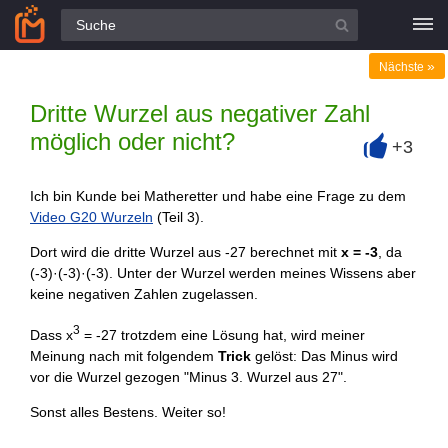
Alle Fragen
»
Nächste
Dritte Wurzel aus negativer Zahl
möglich oder nicht?
+3
+
Ich bin Kunde bei Matheretter und habe eine Frage zu dem
Video G20 Wurzeln
(Teil 3).
Dort wird die dritte Wurzel aus -27 berechnet mit
x = -3
, da
(-3)·(-3)·(-3). Unter der Wurzel werden meines Wissens aber
keine negativen Zahlen zugelassen.
3
Dass x
= -27 trotzdem eine Lösung hat, wird meiner
Meinung nach mit folgendem
Trick
gelöst: Das Minus wird
vor die Wurzel gezogen "Minus 3. Wurzel aus 27".
Sonst alles Bestens. Weiter so!