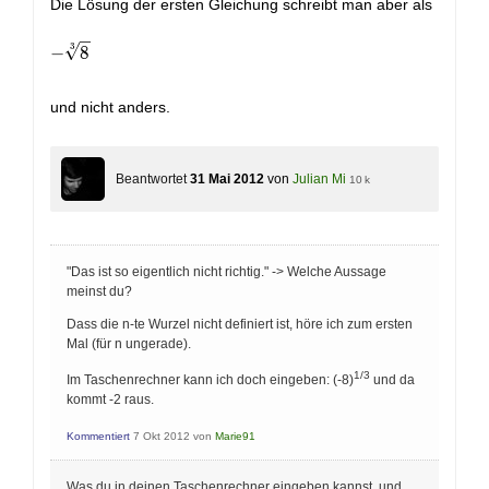
Die Lösung der ersten Gleichung schreibt man aber als
- \sqrt [ 3 ] { 8 }
3
−
8
und nicht anders.
Beantwortet
31 Mai 2012
von
Julian Mi
10 k
"Das ist so eigentlich nicht richtig." -> Welche Aussage
meinst du?
Dass die n-te Wurzel nicht definiert ist, höre ich zum ersten
Mal (für n ungerade).
1/3
Im Taschenrechner kann ich doch eingeben: (-8)
und da
kommt -2 raus.
Kommentiert
7 Okt 2012
von
Marie91
Was du in deinen Taschenrechner eingeben kannst, und