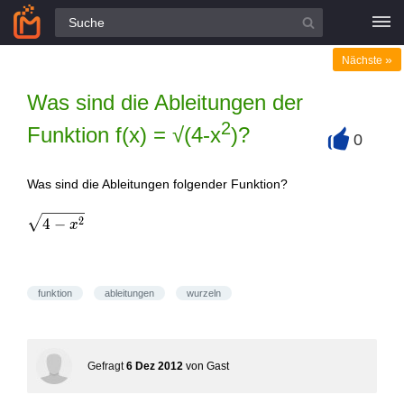
Alle Fragen
»
Nächste
Was sind die Ableitungen der
2
Funktion f(x) = √(4-x
)?
0
+
Was sind die Ableitungen folgender Funktion?
\sqrt{4-x^2}
2
4
−
x
funktion
ableitungen
wurzeln
Gefragt
6 Dez 2012
von
Gast