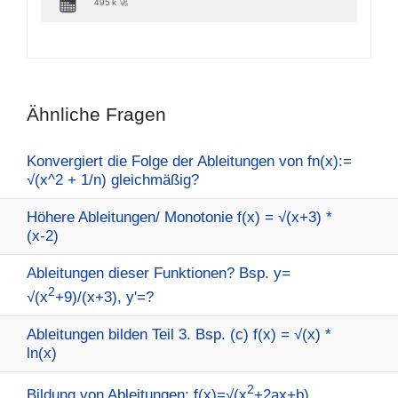
495 k 🚀
Ähnliche Fragen
Konvergiert die Folge der Ableitungen von fn(x):=
√(x^2 + 1/n) gleichmäßig?
Höhere Ableitungen/ Monotonie f(x) = √(x+3) *
(x-2)
Ableitungen dieser Funktionen? Bsp. y=
2
√(x
+9)/(x+3), y'=?
Ableitungen bilden Teil 3. Bsp. (c) f(x) = √(x) *
ln(x)
2
Bildung von Ableitungen: f(x)=√(x
+2ax+b)