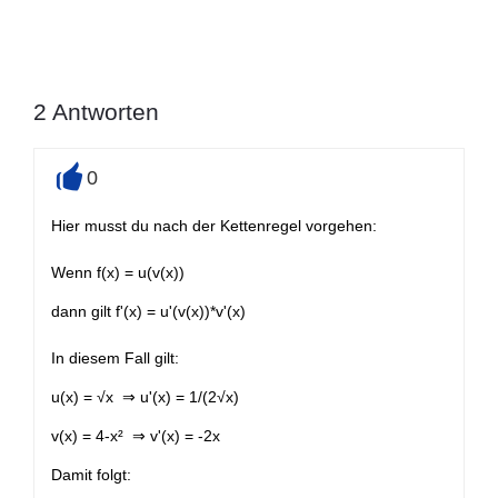
2
Antworten
0
+
Hier musst du nach der Kettenregel vorgehen:
Wenn f(x) = u(v(x))
dann gilt f'(x) = u'(v(x))*v'(x)
In diesem Fall gilt:
u(x) = √x ⇒ u'(x) = 1/(2√x)
v(x) = 4-x² ⇒ v'(x) = -2x
Damit folgt: