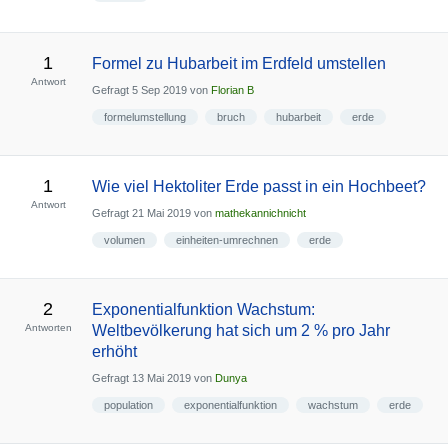
1
Formel zu Hubarbeit im Erdfeld umstellen
Antwort
Gefragt
5 Sep 2019
von
Florian B
formelumstellung
bruch
hubarbeit
erde
1
Wie viel Hektoliter Erde passt in ein Hochbeet?
Antwort
Gefragt
21 Mai 2019
von
mathekannichnicht
volumen
einheiten-umrechnen
erde
2
Exponentialfunktion Wachstum:
Antworten
Weltbevölkerung hat sich um 2 % pro Jahr
erhöht
Gefragt
13 Mai 2019
von
Dunya
population
exponentialfunktion
wachstum
erde