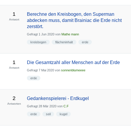
1
Berechne den Kreisbogen, den Superman
Antwort
abdecken muss, damit Brainiac die Erde nicht
zerstört.
Gefragt
1 Jun 2020
von
Mathe mann
kreisbogen
flächeninhalt
erde
1
Die Gesamtzahl aller Menschen auf der Erde
Antwort
Gefragt
7 Mai 2020
von
sonnenblumeeee
erde
2
Gedankenspielerei - Erdkugel
Antworten
Gefragt
28 Mär 2020
von
C.F
erde
seil
kugel