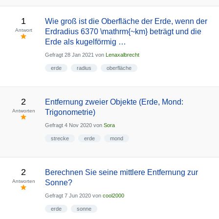
1
Wie groß ist die Oberfläche der Erde, wenn der
Antwort
Erdradius 6370 \mathrm{~km} beträgt und die
Erde als kugelförmig …
Gefragt
28 Jan 2021
von
Lenaxalbrecht
erde
radius
oberfläche
2
Entfernung zweier Objekte (Erde, Mond:
Antworten
Trigonometrie)
Gefragt
4 Nov 2020
von
Sora
strecke
erde
mond
2
Berechnen Sie seine mittlere Entfernung zur
Antworten
Sonne?
Gefragt
7 Jun 2020
von
cool2000
erde
sonne