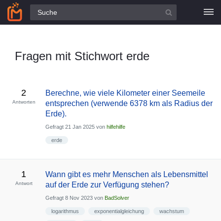
Alle Fragen
Fragen mit Stichwort erde
2
Berechne, wie viele Kilometer einer Seemeile
Antworten
entsprechen (verwende 6378 km als Radius der
Erde).
Gefragt
21 Jan 2025
von
hilfehilfe
erde
1
Wann gibt es mehr Menschen als Lebensmittel
Antwort
auf der Erde zur Verfügung stehen?
Gefragt
8 Nov 2023
von
BadSolver
logarithmus
exponentialgleichung
wachstum