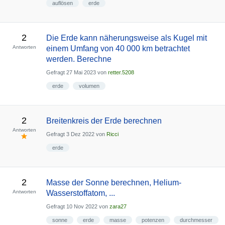
auflösen
erde
2
Die Erde kann näherungsweise als Kugel mit
Antworten
einem Umfang von 40 000 km betrachtet
werden. Berechne
Gefragt
27 Mai 2023
von
retter.5208
erde
volumen
2
Breitenkreis der Erde berechnen
Antworten
Gefragt
3 Dez 2022
von
Ricci
erde
2
Masse der Sonne berechnen, Helium-
Antworten
Wasserstoffatom, ...
Gefragt
10 Nov 2022
von
zara27
sonne
erde
masse
potenzen
durchmesser