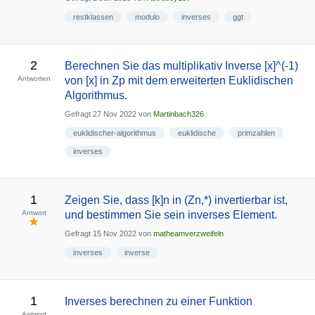
restklassen
modulo
inverses
ggt
2
Berechnen Sie das multiplikativ Inverse [x]^(-1)
Antworten
von [x] in Zp mit dem erweiterten Euklidischen
Algorithmus.
Gefragt
27 Nov 2022
von
Martinbach326
euklidischer-algorithmus
euklidische
primzahlen
inverses
1
Zeigen Sie, dass [k]n in (Zn,*) invertierbar ist,
Antwort
und bestimmen Sie sein inverses Element.
Gefragt
15 Nov 2022
von
matheamverzweifeln
inverses
inverse
1
Inverses berechnen zu einer Funktion
Antwort