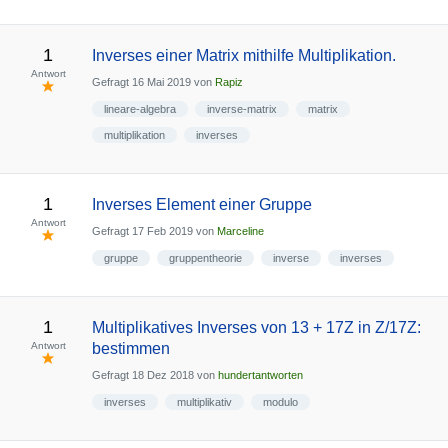
1
Inverses einer Matrix mithilfe Multiplikation.
Antwort
Gefragt
16 Mai 2019
von
Rapiz
lineare-algebra
inverse-matrix
matrix
multiplikation
inverses
1
Inverses Element einer Gruppe
Antwort
Gefragt
17 Feb 2019
von
Marceline
gruppe
gruppentheorie
inverse
inverses
1
Multiplikatives Inverses von 13 + 17Z in Z/17Z:
Antwort
bestimmen
Gefragt
18 Dez 2018
von
hundertantworten
inverses
multiplikativ
modulo