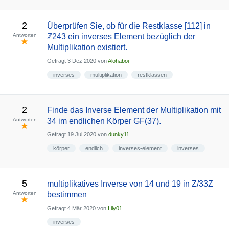
2
Überprüfen Sie, ob für die Restklasse [112] in
Antworten
ℤ243 ein inverses Element bezüglich der
Multiplikation existiert.
Gefragt
3 Dez 2020
von
Alohaboi
inverses
multiplikation
restklassen
2
Finde das Inverse Element der Multiplikation mit
Antworten
34 im endlichen Körper GF(37).
Gefragt
19 Jul 2020
von
dunky11
körper
endlich
inverses-element
inverses
5
multiplikatives Inverse von 14 und 19 in Z/33Z
Antworten
bestimmen
Gefragt
4 Mär 2020
von
Lily01
inverses