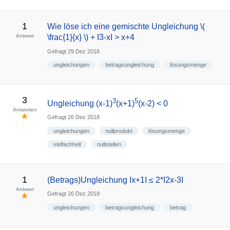
1
Wie löse ich eine gemischte Ungleichung \(
Antwort
\frac{1}{x} \) + I3-xI > x+4
Gefragt
29 Dez 2018
ungleichungen
betragsungleichung
lösungsmenge
3
3
5
Ungleichung (x-1)
(x+1)
(x-2) < 0
Antworten
Gefragt
26 Dez 2018
ungleichungen
nullprodukt
lösungsmenge
vielfachheit
nullstellen
1
(Betrags)Ungleichung Ιx+1I ≤ 2*I2x-3I
Antwort
Gefragt
26 Dez 2018
ungleichungen
betragsungleichung
betrag