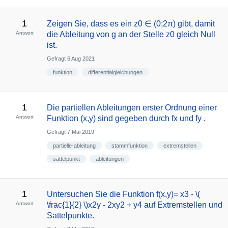
1
Zeigen Sie, dass es ein z0 ∈ (0;2π) gibt, damit
Antwort
die Ableitung von g an der Stelle z0 gleich Null
ist.
Gefragt
6 Aug 2021
funktion
differentialgleichungen
1
Die partiellen Ableitungen erster Ordnung einer
Antwort
Funktion (x,y) sind gegeben durch fx und fy .
Gefragt
7 Mai 2019
partielle-ableitung
stammfunktion
extremstellen
sattelpunkt
ableitungen
1
Untersuchen Sie die Funktion f(x,y)= x3 - \(
Antwort
\frac{1}{2} \)x2y - 2xy2 + y4 auf Extremstellen und
Sattelpunkte.