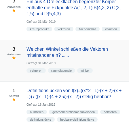
2
Ein aus 4 Dreieckflächen begrenzter Körper
Antworten
enthalte die Eckpunkte A(1, 2, 1) B(4,3, 2) C(3,
1,5) und D(5,4,3).
Gefragt
31 Mär 2019
kreuzprodukt
vektoren
flächeninhalt
volumen
3
Welchen Winkel schließen die Vektoren
Antworten
miteinander ein? ......
Gefragt
31 Mär 2019
vektoren
raumdiagonale
winkel
1
Definitionslücken von f(x)=((x^2 - 1)·(x + 2)·(x +
Antwort
1)) / ((x - 1)·(4 + 2·x)·(x - 2)) stetig hebbar?
Gefragt
18 Jan 2019
nullstellen
gebrochenrationale-funktionen
polstellen
definitionslücke
hebbare-definitionslücke