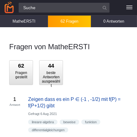
Alle Fragen
MatheERSTI
62 Fragen
0 Antworten
Fragen von MatheERSTI
62
44
Fragen
beste
gestellt
Antworten
ausgewähl
t
1
Zeigen dass es ein P ∈ (-1 , -1/2) mit f(P) =
Antwort
f(P+1/2) gibt
Gefragt
6 Aug 2021
lineare-algebra
beweise
funktion
differentialgleichungen