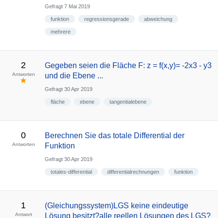
Gefragt
7 Mai 2019
funktion
regressionsgerade
abweichung
mehrere
2
Gegeben seien die Fläche F: z = f(x,y)= -2x3 - y3
Antworten
und die Ebene ...
Gefragt
30 Apr 2019
fläche
ebene
tangentialebene
0
Berechnen Sie das totale Differential der
Antworten
Funktion
Gefragt
30 Apr 2019
totales-differential
differentialrechnungen
funktion
1
(Gleichungssystem)LGS keine eindeutige
Antwort
Lösung besitzt?alle reellen Lösungen des LGS?