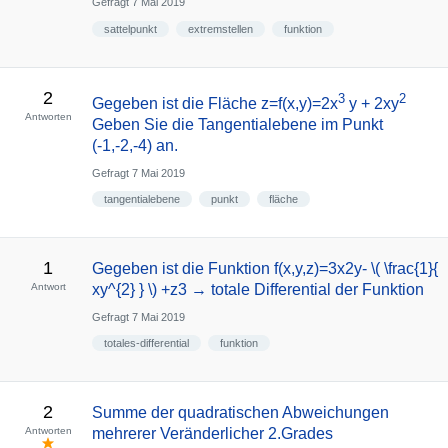
Gefragt
7 Mai 2019
sattelpunkt
extremstellen
funktion
2
3
2
Gegeben ist die Fläche z=f(x,y)=2x
y + 2xy
Antworten
Geben Sie die Tangentialebene im Punkt
(-1,-2,-4) an.
Gefragt
7 Mai 2019
tangentialebene
punkt
fläche
1
Gegeben ist die Funktion f(x,y,z)=3x2y- \( \frac{1}{
Antwort
xy^{2} } \) +z3 → totale Differential der Funktion
Gefragt
7 Mai 2019
totales-differential
funktion
2
Summe der quadratischen Abweichungen
Antworten
mehrerer Veränderlicher 2.Grades