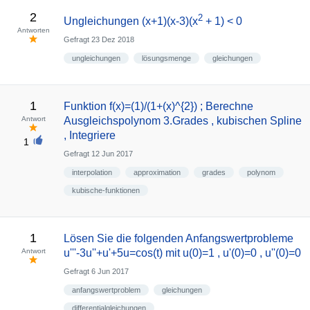
2
2
Ungleichungen (x+1)(x-3)(x
+ 1) < 0
Antworten
Gefragt
23 Dez 2018
ungleichungen
lösungsmenge
gleichungen
1
Funktion f(x)=(1)/(1+(x)^{2}) ; Berechne
Antwort
Ausgleichspolynom 3.Grades , kubischen Spline
, Integriere
1
Gefragt
12 Jun 2017
interpolation
approximation
grades
polynom
kubische-funktionen
1
Lösen Sie die folgenden Anfangswertprobleme
Antwort
u'''-3u''+u'+5u=cos(t) mit u(0)=1 , u'(0)=0 , u''(0)=0
Gefragt
6 Jun 2017
anfangswertproblem
gleichungen
differentialgleichungen