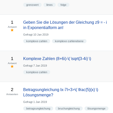
grenzwert
limes
folge
1
Geben Sie die Lösungen der Gleichung z9 = - i
Antwort
in Exponentialform an!
Gefragt
10 Jan 2019
komplexe-zahlen
komplexe-zahlenebene
1
Komplexe Zahlen (8+6i)-\( \sqrt{3-4i} \)
Antwort
Gefragt
7 Jan 2019
komplexe-zahlen
2
Betragsungleichung Ix-7I+3>\( \frac{5}{x} \)
Antworten
Lösungsmenge?
Gefragt
1 Jan 2019
betragsungleichung
bruchungleichung
lösungsmenge