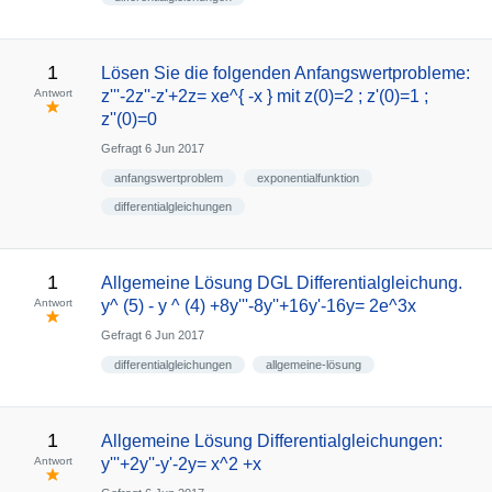
1
Lösen Sie die folgenden Anfangswertprobleme:
Antwort
z'''-2z''-z'+2z= xe^{ -x } mit z(0)=2 ; z'(0)=1 ;
z''(0)=0
Gefragt
6 Jun 2017
anfangswertproblem
exponentialfunktion
differentialgleichungen
1
Allgemeine Lösung DGL Differentialgleichung.
Antwort
y^ (5) - y ^ (4) +8y'''-8y''+16y'-16y= 2e^3x
Gefragt
6 Jun 2017
differentialgleichungen
allgemeine-lösung
1
Allgemeine Lösung Differentialgleichungen:
Antwort
y'''+2y''-y'-2y= x^2 +x