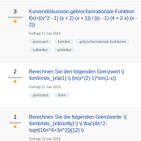
3
Kurvendiskussion gebrochenrationale Funktion
Antworten
f(x)=((x^2 - 1)·(x + 2)·(x + 1)) / ((x - 1)·(4 + 2·x)·(x -
2))
Gefragt
17 Jan 2019
grenzwert
funktion
gebrochenrationale-funktionen
nullstellen
polstellen
2
Berechnen Sie den folgenden Grenzwert \(
Antworten
\lim\limits_{x\to1} \) (ln(x^(2)-1)*sin(1-x))
Gefragt
15 Jan 2019
grenzwert
limes
1
Berechnen Sie die folgenden Grenzwerte: \(
Antwort
\lim\limits_{x\to\infty} \) \( \frac{4n^2-
\sqrt{16n^4+3n^2}}{12} \)
Gefragt
13 Jan 2019