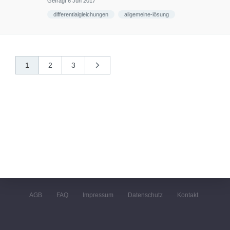
Gefragt
6 Jun 2017
differentialgleichungen
allgemeine-lösung
1
2
3
nächste
»
AGB
FAQ
Impressum
Datenschutz
Kontakt