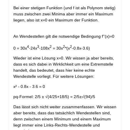
Bei einer stetigen Funktion (und f ist als Polynom stetig)
muss zwischen zwei Minima aber immer ein Maximum
liegen, also ist x=0 ein Maximum der Funktion.
An Wendestellen gilt die notwendige Bedingung f''(x)=0
4
3
2
2
2
0 = 30x
-24x
-108x
= 30x
*(x
-0.8x-3.6)
Wieder ist eine Lösung x=0. Wir wissen ja aber bereits,
dass es sich dabei in Wirklichkeit um eine Extremstelle
handelt, das bedeutet, dass hier keine echte
Wendestelle vorliegt. Für weitere Lösungen:
x² - 0.8x - 3.6 = 0
pq-Formel: 2/5 ± √(4/25+18/5) = 2/5±√(94)/5
Das lässt sich nicht weiter zusammenfassen. Wir wissen
aber bereits, dass das tatsächlich Wendestellen sind,
denn zwischen einem Minimum und einem Maximum
liegt immer eine Links-Rechts-Wendestelle und