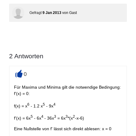
Gefragt
9 Jan 2013
von
Gast
2
Antworten
0
+
Für Maxima und Minima gilt die notwendige Bedingung:
f'(x) = 0:
6
5
4
f(x) = x
- 1.2 x
- 9x
5
4
3
3
2
f'(x) = 6x
- 6x
- 36x
= 6x
*(x
-x-6)
Eine Nullstelle von f' lässt sich direkt ablesen: x = 0