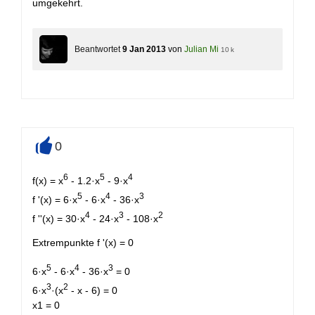
umgekehrt.
Beantwortet
9 Jan 2013
von
Julian Mi
10 k
0
+
6
5
4
f(x) = x
- 1.2·x
- 9·x
5
4
3
f '(x) = 6·x
- 6·x
- 36·x
4
3
2
f ''(x) = 30·x
- 24·x
- 108·x
Extrempunkte f '(x) = 0
5
4
3
6·x
- 6·x
- 36·x
= 0
3
2
6·x
·(x
- x - 6) = 0
x1 = 0