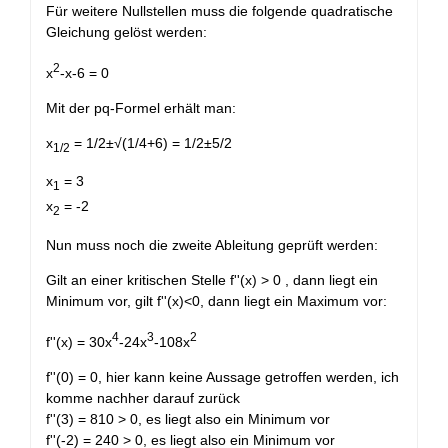
Für weitere Nullstellen muss die folgende quadratische
Gleichung gelöst werden:
2
x
-x-6 = 0
Mit der pq-Formel erhält man:
x
= 1/2±√(1/4+6) = 1/2±5/2
1/2
x
= 3
1
x
= -2
2
Nun muss noch die zweite Ableitung geprüft werden:
Gilt an einer kritischen Stelle f''(x) > 0 , dann liegt ein
Minimum vor, gilt f''(x)<0, dann liegt ein Maximum vor:
4
3
2
f''(x) = 30x
-24x
-108x
f''(0) = 0, hier kann keine Aussage getroffen werden, ich
komme nachher darauf zurück
f''(3) = 810 > 0, es liegt also ein Minimum vor
f''(-2) = 240 > 0, es liegt also ein Minimum vor