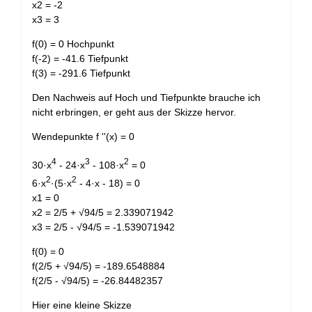
x2 = -2
x3 = 3
f(0) = 0 Hochpunkt
f(-2) = -41.6 Tiefpunkt
f(3) = -291.6 Tiefpunkt
Den Nachweis auf Hoch und Tiefpunkte brauche ich
nicht erbringen, er geht aus der Skizze hervor.
Wendepunkte f ''(x) = 0
4
3
2
30·x
- 24·x
- 108·x
= 0
2
2
6·x
·(5·x
- 4·x - 18) = 0
x1 = 0
x2 = 2/5 + √94/5 = 2.339071942
x3 = 2/5 - √94/5 = -1.539071942
f(0) = 0
f(2/5 + √94/5) = -189.6548884
f(2/5 - √94/5) = -26.84482357
Hier eine kleine Skizze