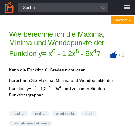
Alle Fragen
»
Nächste
Wie berechne ich die Maxima,
Minima und Wendepunkte der
6
5
4
Funktion y= x
- 1,2x
- 9x
?
+1
+
Kann die Funktion 6. Grades nicht lösen.
Berechnen Sie Maxima, Minima und Wendepunkte der
6
5
4
Funktion y= x
- 1,2x
- 9x
und zeichnen Sie den
Funktionsgraphen.
maxima
minima
wendepunkt
graph
ganzrationale-funktionen