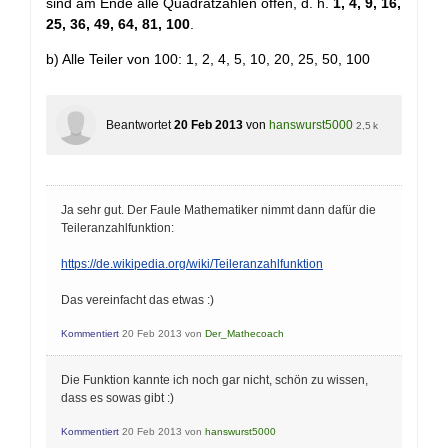
sind am Ende alle Quadratzahlen offen, d. h.
1, 4, 9, 16,
25, 36, 49, 64, 81, 100
.
b) Alle Teiler von 100: 1, 2, 4, 5, 10, 20, 25, 50, 100
Beantwortet
20 Feb 2013
von
hanswurst5000
2,5 k
Ja sehr gut. Der Faule Mathematiker nimmt dann dafür die
Teileranzahlfunktion:
https://de.wikipedia.org/wiki/Teileranzahlfunktion
Das vereinfacht das etwas :)
Kommentiert
20 Feb 2013
von
Der_Mathecoach
Die Funktion kannte ich noch gar nicht, schön zu wissen,
dass es sowas gibt :)
Kommentiert
20 Feb 2013
von
hanswurst5000