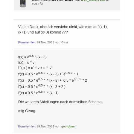
495 k 🚀
Vielen Dank, aber ich verstehe nicht, wie man auf (x-1),
(x+1) und auf (x+3) kommt ???
Kommentiert
19 Nov 2013
von
Gast
0.5·x
f(x) = e
·(x - 3)
f(x) = u * v
f ´( x ) = u´ * v + u * v´
0.5·x
0.5·x
f'(x) = 0.5 * e
* (x - 3) + e
* 1
0.5·x
0.5·x
f'(x) = 0.5 * e
* (x - 3) + 0.5 * e
* 2
0.5·x
f'(x) = 0.5 * e
* (x - 3 + 2 )
0.5·x
f'(x) = 0.5 * e
* (x - 1)
Die weiteren Ableitungen nach demselben Schema.
mfg Georg
Kommentiert
19 Nov 2013
von
georgborn