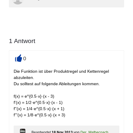
1
Antwort
0
+
Die Funktion ist über Produktregel und Kettenregel
abzuleiten.
Du solltest auf folgende Ableitungen kommen.
f(x) = e^{0.5·x}·(x - 3)
f'(x) = 1/2·e^{0.5·x}·(x - 1)
f''(x) = 1/4·e^{0.5·x}·(x + 1)
f'''(x) = 1/8·e^{0.5·x}·(x + 3)
Beantwortet
18 Nov 2013
von
Der_Mathecoach