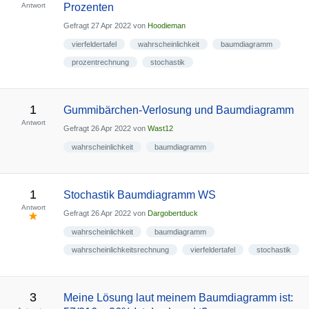
Antwort
Prozenten
Gefragt
27 Apr 2022
von
Hoodieman
vierfeldertafel
wahrscheinlichkeit
baumdiagramm
prozentrechnung
stochastik
1
Gummibärchen-Verlosung und Baumdiagramm
Antwort
Gefragt
26 Apr 2022
von
Wast12
wahrscheinlichkeit
baumdiagramm
1
Stochastik Baumdiagramm WS
Antwort
Gefragt
26 Apr 2022
von
Dargobertduck
wahrscheinlichkeit
baumdiagramm
wahrscheinlichkeitsrechnung
vierfeldertafel
stochastik
3
Meine Lösung laut meinem Baumdiagramm ist: