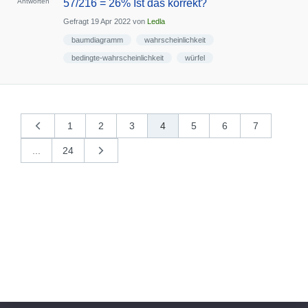
Antworten
57/216 = 26% Ist das korrekt?
Gefragt
19 Apr 2022
von
Ledla
baumdiagramm
wahrscheinlichkeit
bedingte-wahrscheinlichkeit
würfel
1
2
3
4
5
6
7
«
vorherige
...
24
nächste
»