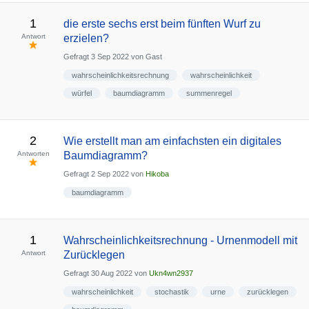
1
die erste sechs erst beim fünften Wurf zu
Antwort
erzielen?
Gefragt
3 Sep 2022
von
Gast
wahrscheinlichkeitsrechnung
wahrscheinlichkeit
würfel
baumdiagramm
summenregel
2
Wie erstellt man am einfachsten ein digitales
Antworten
Baumdiagramm?
Gefragt
2 Sep 2022
von
Hikoba
baumdiagramm
1
Wahrscheinlichkeitsrechnung - Urnenmodell mit
Antwort
Zurücklegen
Gefragt
30 Aug 2022
von
Ukn4wn2937
wahrscheinlichkeit
stochastik
urne
zurücklegen