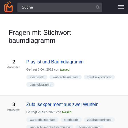
Alle Fragen
Fragen mit Stichwort
baumdiagramm
2
Playlist und Baumdiagramm
Antworten
Gefragt
6 Okt 2022
von
twrsed
stochastik
wahrscheinlichkeit
zufallsexperiment
baumdiagramm
3
Zufallsexperiment aus zwei Würfeln
Antworten
Gefragt
29 Sep 2022
von
twrsed
wahrscheinlichkeit
stochastik
zufallsexperiment
wahrscheinlichkeitsrechnung
baumdiagramm