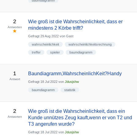
baumdiagramm
2
Wie groß ist die Wahrscheinlichkeit, dass er
Antworten
mindestens 2 Körbe trifft?
Gefragt
29 Aug 2022
von
Gast
wahrscheinlichkeit
wahrscheinlichkeitsrechnung
treffer
spieler
baumdiagramm
1
Baundiagramm,WahrscheinlichKeit?Handy
Antwort
Gefragt
18 Jul 2022
von
Jdusjshw
baumdiagramm
statistik
2
Wie groß ist die Wahrscheinlichkeit, dass ein
Antworten
Kunde unnützes Zeug kauft,wenn er von T2 und
T3 angerufen wurde?
Gefragt
18 Jul 2022
von
Jdusjshw