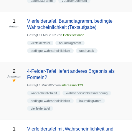
baumdiagramm
zufallsexperiment
1
Vierfeldertafel, Baumdiagramm, bedingte
Antwort
Wahrscheinlichkeit (Textaufgabe)
Gefragt
11 Mai 2022
von
DetektivConan
vierfeldertafel
baumdiagramm
bedingte-wahrscheinlichkeit
stochastik
2
4-Felder-Tafel liefert anderes Ergebnis als
Antworten
Formeln?
Gefragt
1 Mai 2022
von
interessant123
wahrscheinlichkeit
wahrscheinlichkeitsrechnung
bedingte-wahrscheinlichkeit
baumdiagramm
vierfeldertafel
1
Vierfeldertafel mit Wahrscheinlichkeit und