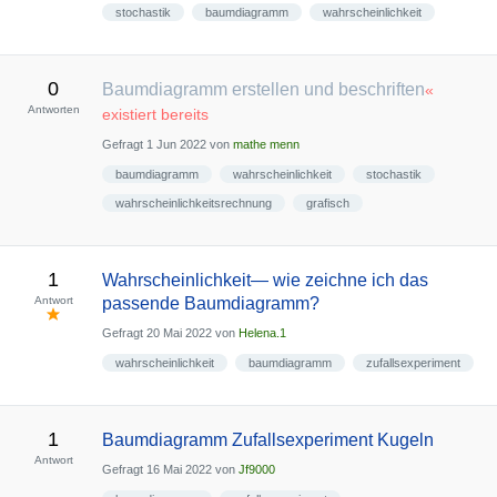
stochastik
baumdiagramm
wahrscheinlichkeit
0
Baumdiagramm erstellen und beschriften
«
Antworten
existiert bereits
Gefragt
1 Jun 2022
von
mathe menn
baumdiagramm
wahrscheinlichkeit
stochastik
wahrscheinlichkeitsrechnung
grafisch
1
Wahrscheinlichkeit— wie zeichne ich das
Antwort
passende Baumdiagramm?
Gefragt
20 Mai 2022
von
Helena.1
wahrscheinlichkeit
baumdiagramm
zufallsexperiment
1
Baumdiagramm Zufallsexperiment Kugeln
Antwort
Gefragt
16 Mai 2022
von
Jf9000