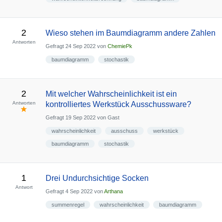
2
Wieso stehen im Baumdiagramm andere Zahlen
Antworten
Gefragt
24 Sep 2022
von
ChemiePk
baumdiagramm
stochastik
2
Mit welcher Wahrscheinlichkeit ist ein
Antworten
kontrolliertes Werkstück Ausschussware?
Gefragt
19 Sep 2022
von
Gast
wahrscheinlichkeit
ausschuss
werkstück
baumdiagramm
stochastik
1
Drei Undurchsichtige Socken
Antwort
Gefragt
4 Sep 2022
von
Arthana
summenregel
wahrscheinlichkeit
baumdiagramm