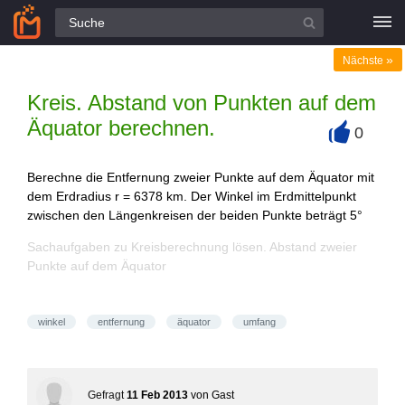
Alle Fragen
»
Nächste
Kreis. Abstand von Punkten auf dem
Äquator berechnen.
0
+
Berechne die Entfernung zweier Punkte auf dem Äquator mit
dem Erdradius r = 6378 km. Der Winkel im Erdmittelpunkt
zwischen den Längenkreisen der beiden Punkte beträgt 5°
Sachaufgaben zu Kreisberechnung lösen. Abstand zweier
Punkte auf dem Äquator
winkel
entfernung
äquator
umfang
Gefragt
11 Feb 2013
von
Gast