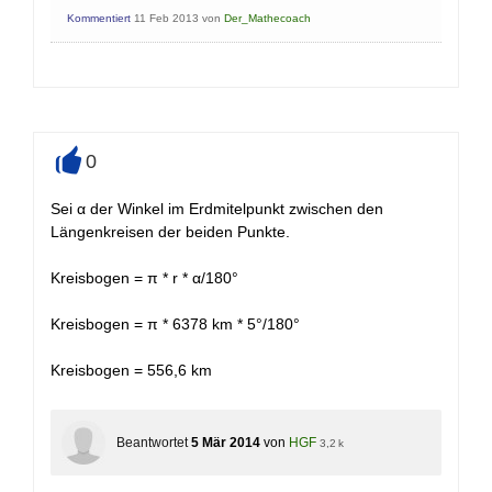
Kommentiert
11 Feb 2013
von
Der_Mathecoach
0
+
Sei α der Winkel im Erdmitelpunkt zwischen den
Längenkreisen der beiden Punkte.
Kreisbogen = π * r * α/180°
Kreisbogen = π * 6378 km * 5°/180°
Kreisbogen = 556,6 km
Beantwortet
5 Mär 2014
von
HGF
3,2 k