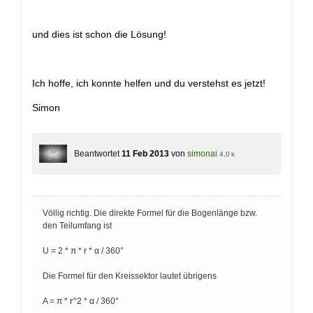
und dies ist schon die Lösung!
Ich hoffe, ich konnte helfen und du verstehst es jetzt!
Simon
Beantwortet
11 Feb 2013
von
simonai
4,0 k
Völlig richtig. Die direkte Formel für die Bogenlänge bzw.
den Teilumfang ist
U = 2 * π * r * α / 360°
Die Formel für den Kreissektor lautet übrigens
A = π * r^2 * α / 360°