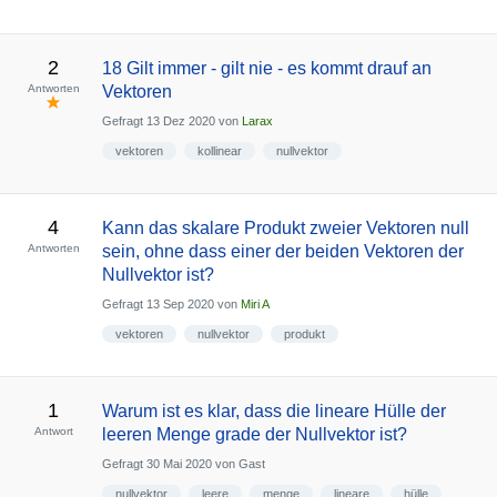
2
18 Gilt immer - gilt nie - es kommt drauf an
Antworten
Vektoren
Gefragt
13 Dez 2020
von
Larax
vektoren
kollinear
nullvektor
4
Kann das skalare Produkt zweier Vektoren null
Antworten
sein, ohne dass einer der beiden Vektoren der
Nullvektor ist?
Gefragt
13 Sep 2020
von
Miri A
vektoren
nullvektor
produkt
1
Warum ist es klar, dass die lineare Hülle der
Antwort
leeren Menge grade der Nullvektor ist?
Gefragt
30 Mai 2020
von
Gast
nullvektor
leere
menge
lineare
hülle