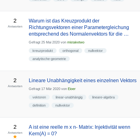
2
Warum ist das Kreuzprodukt der
Antworten
Richtungsvektoren einer Parametergleichung
entsprechend des Normalenvektors für die …
Gefragt
25 Mai 2020
von
mistaketwo
kreuzprodukt
orthogonal
nullvektor
analytische-geometrie
2
Lineare Unabhängigkeit eines einzelnen Vektors
Antworten
Gefragt
17 Mär 2020
von
Eioer
vektoren
linear-unabhängig
lineare-algebra
definition
nullvektor
2
A ist eine reelle m x n- Matrix: Injektivität wenn
Antworten
Kern(A) = 0?