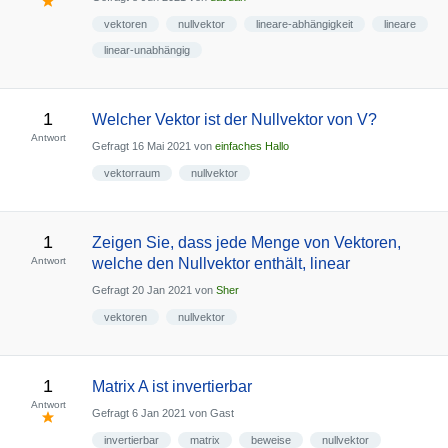
vektoren
nullvektor
lineare-abhängigkeit
lineare
linear-unabhängig
1
Welcher Vektor ist der Nullvektor von V?
Antwort
Gefragt
16 Mai 2021
von
einfaches Hallo
vektorraum
nullvektor
1
Zeigen Sie, dass jede Menge von Vektoren,
Antwort
welche den Nullvektor enthält, linear
Gefragt
20 Jan 2021
von
Sher
vektoren
nullvektor
1
Matrix A ist invertierbar
Antwort
Gefragt
6 Jan 2021
von
Gast
invertierbar
matrix
beweise
nullvektor