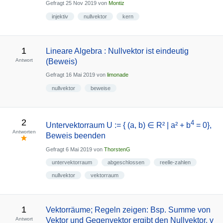
Gefragt
25 Nov 2019
von
Montiz
injektiv
nullvektor
kern
1
Lineare Algebra : Nullvektor ist eindeutig
Antwort
(Beweis)
Gefragt
16 Mai 2019
von
limonade
nullvektor
beweise
2
4
Untervektorraum U := { (a, b) ∈ R² | a² + b
= 0},
Antworten
Beweis beenden
Gefragt
6 Mai 2019
von
ThorstenG
untervektorraum
abgeschlossen
reelle-zahlen
nullvektor
vektorraum
1
Vektorräume; Regeln zeigen: Bsp. Summe von
Antwort
Vektor und Gegenvektor ergibt den Nullvektor. v