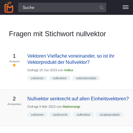
Alle Fragen
Fragen mit Stichwort nullvektor
1
Vektoren Vielfache voneinander, so ist ihr
Antwort
Vektorprodukt der Nullvektor?
Gefragt
19 Jun 2023
von
heilloa
vektoren
nullvektor
vektorprodukt
2
Nullvektor senkrecht auf allen Einheitsvektoren?
Antworten
Gefragt
9 Mär 2023
von
Mathemanjp
vektoren
senkrecht
nullvektor
skalarprodukt