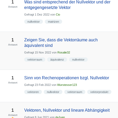
1
Was sind entsprechend der Nullvektor und der
Antwort
entgegengesetzte Vektor
Gefragt
1 Dez 2022
von
Cio
nullvektor
matrizen
1
Zeigen Sie, dass die Vektorräume auch
Antwort
äquivalent sind
Gefragt
15 Nov 2022
von
Rosalie32
vektorraum
äquivalenz
nullvektor
1
Sinn von Rechenoperationen bzgl. Nullvektor
Antwort
Gefragt
23 Feb 2022
von
Wurstesser123
vektoren
nullvektor
vektorraum
vektorprodukt
1
Vektoren, Nullvektor und lineare Abhängigkeit
Antwort
Gefragt
8 Jun 2021
von
daJuan