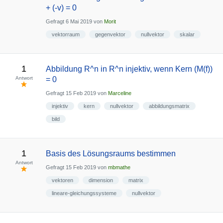
+ (-v) = 0
Gefragt
6 Mai 2019
von
Morit
vektorraum
gegenvektor
nullvektor
skalar
1
Abbildung R^n in R^n injektiv, wenn Kern (M(f))
Antwort
= 0
Gefragt
15 Feb 2019
von
Marceline
injektiv
kern
nullvektor
abbildungsmatrix
bild
1
Basis des Lösungsraums bestimmen
Antwort
Gefragt
15 Feb 2019
von
mbmathe
vektoren
dimension
matrix
lineare-gleichungssysteme
nullvektor