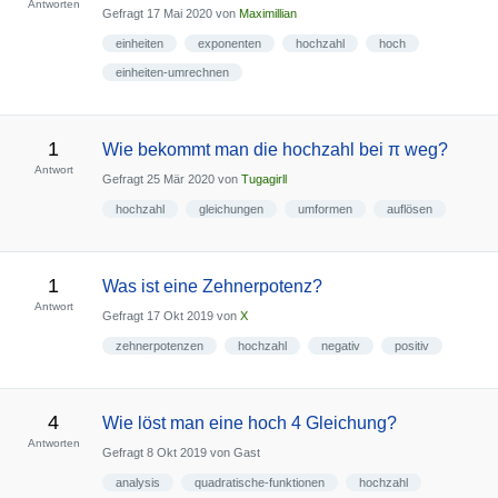
Antworten
Gefragt
17 Mai 2020
von
Maximillian
einheiten
exponenten
hochzahl
hoch
einheiten-umrechnen
1
Wie bekommt man die hochzahl bei π weg?
Antwort
Gefragt
25 Mär 2020
von
Tugagirll
hochzahl
gleichungen
umformen
auflösen
1
Was ist eine Zehnerpotenz?
Antwort
Gefragt
17 Okt 2019
von
X
zehnerpotenzen
hochzahl
negativ
positiv
4
Wie löst man eine hoch 4 Gleichung?
Antworten
Gefragt
8 Okt 2019
von
Gast
analysis
quadratische-funktionen
hochzahl