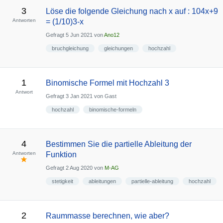
3
Löse die folgende Gleichung nach x auf : 104x+9
Antworten
= (1/10)3-x
Gefragt
5 Jun 2021
von
Ano12
bruchgleichung
gleichungen
hochzahl
1
Binomische Formel mit Hochzahl 3
Antwort
Gefragt
3 Jan 2021
von
Gast
hochzahl
binomische-formeln
4
Bestimmen Sie die partielle Ableitung der
Antworten
Funktion
Gefragt
2 Aug 2020
von
M-AG
stetigkeit
ableitungen
partielle-ableitung
hochzahl
2
Raummasse berechnen, wie aber?