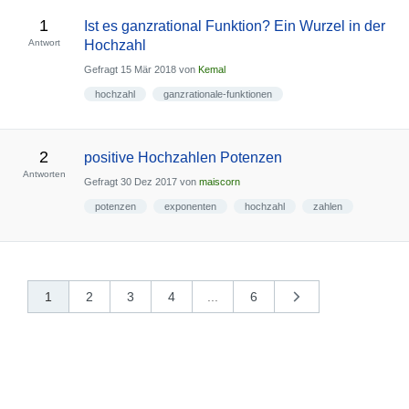
1
Ist es ganzrational Funktion? Ein Wurzel in der
Antwort
Hochzahl
Gefragt
15 Mär 2018
von
Kemal
hochzahl
ganzrationale-funktionen
2
positive Hochzahlen Potenzen
Antworten
Gefragt
30 Dez 2017
von
maiscorn
potenzen
exponenten
hochzahl
zahlen
1
2
3
4
...
6
nächste
»