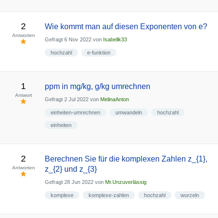
2
Wie kommt man auf diesen Exponenten von e?
Antworten
Gefragt
6 Nov 2022
von
Isabellk33
hochzahl
e-funktion
1
ppm in mg/kg, g/kg umrechnen
Antwort
Gefragt
2 Jul 2022
von
MelinaAnton
einheiten-umrechnen
umwandeln
hochzahl
einheiten
2
Berechnen Sie für die komplexen Zahlen z_{1},
Antworten
z_{2} und z_{3}
Gefragt
28 Jun 2022
von
Mr.Unzuverlässig
komplexe
komplexe-zahlen
hochzahl
wurzeln