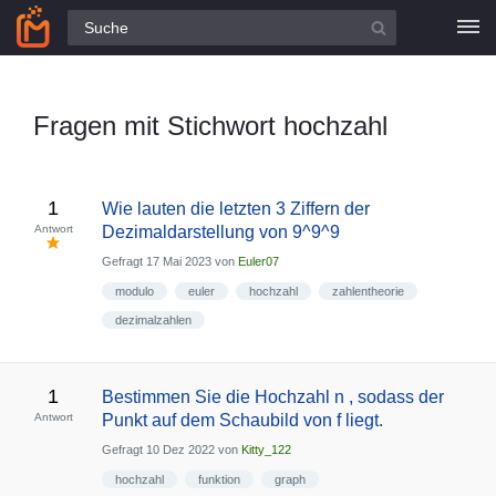
Alle Fragen
Fragen mit Stichwort hochzahl
1
Wie lauten die letzten 3 Ziffern der
Antwort
Dezimaldarstellung von 9^9^9
Gefragt
17 Mai 2023
von
Euler07
modulo
euler
hochzahl
zahlentheorie
dezimalzahlen
1
Bestimmen Sie die Hochzahl n , sodass der
Antwort
Punkt auf dem Schaubild von f liegt.
Gefragt
10 Dez 2022
von
Kitty_122
hochzahl
funktion
graph