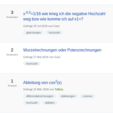
3
-0,5
x
=1/16 wie krieg ich die negative Hochzahl
Antworten
weg bzw wie komme ich auf x1=?
Gefragt
29 Jul 2018
von
Gast
gleichungen
hochzahl
2
Wurzelrechnungen oder Potenzrechnungen
Antworten
Gefragt
27 Mai 2018
von
Gast
hochzahl
1
2
Ableitung von cos
(x)
Antwort
Gefragt
15 Mär 2018
von
Taffyta
differentialrechnungen
ableitungen
cosinus
hochzahl
ableiten