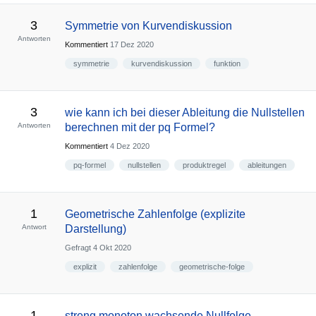
3
Symmetrie von Kurvendiskussion
Antworten
Kommentiert
17 Dez 2020
symmetrie
kurvendiskussion
funktion
3
wie kann ich bei dieser Ableitung die Nullstellen
Antworten
berechnen mit der pq Formel?
Kommentiert
4 Dez 2020
pq-formel
nullstellen
produktregel
ableitungen
1
Geometrische Zahlenfolge (explizite
Antwort
Darstellung)
Gefragt
4 Okt 2020
explizit
zahlenfolge
geometrische-folge
1
streng monoton wachsende Nullfolge