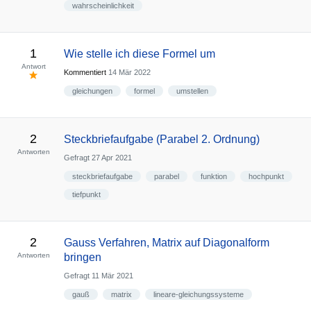
wahrscheinlichkeit
1
Wie stelle ich diese Formel um
Antwort
Kommentiert
14 Mär 2022
gleichungen
formel
umstellen
2
Steckbriefaufgabe (Parabel 2. Ordnung)
Antworten
Gefragt
27 Apr 2021
steckbriefaufgabe
parabel
funktion
hochpunkt
tiefpunkt
2
Gauss Verfahren, Matrix auf Diagonalform
Antworten
bringen
Gefragt
11 Mär 2021
gauß
matrix
lineare-gleichungssysteme