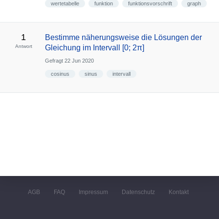
wertetabelle
funktion
funktionsvorschrift
graph
1
Bestimme näherungsweise die Lösungen der
Antwort
Gleichung im Intervall [0; 2π]
Gefragt
22 Jun 2020
cosinus
sinus
intervall
AGB
FAQ
Impressum
Datenschutz
Kontakt