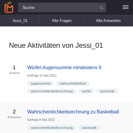
Alle Fragen
Jessi_01
Alle Fragen
Alle Antworten
Neue Aktivitäten von Jessi_01
1
Würfel-Augensumme mindestens 9
Antwort
Gefragt
10 Mai 2022
augensumme
wahrscheinlichkeit
wahrscheinlichkeitsrechnung
würfel
stochastik
2
Wahrscheinlichkeitsrechnung zu Basketball
Antworten
Gefragt
8 Mai 2022
wahrscheinlichkeitsrechnung
stochastik