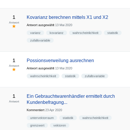
1
Kovarianz berechnen mittels X1 und X2
Antwort
Antwort ausgewählt
13 Mai 2020
varianz
kovarianz
wahrscheinlichkeit
statistik
zufallsvariable
1
Possionsverweilung ausrechnen
Antwort
Antwort ausgewählt
13 Mai 2020
wahrscheinlichkeit
statistik
zufallsvariable
1
Ein Gebrauchtwarenhändler ermittelt durch
Antwort
Kundenbefragung...
Kommentiert
23 Apr 2020
untervektorraum
statistik
wahrscheinlichkeit
grenzwert
vektoren