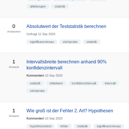
ableitungen
statistik
0
Absolutwert der Teststatistik berechnen
Antworten
Gefragt
11 Sep 2020
signifikanzniveau
stichprobe
statistik
1
Intervallsbreite berechnen anhand 90%
Antwort
konfidenzintervall
Kommentiert
10 Sep 2020
statistik
mittelwert
konfidenzintervall
intervall
stichprobe
1
Wie groß ist der Fehler 2. Art? Hypothesen
Antwort
Kommentiert
10 Sep 2020
hypothesentest
fehler
statistik
signifikanzniveau