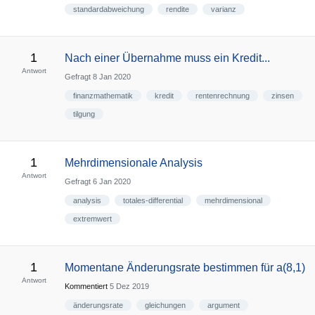
standardabweichung
rendite
varianz
1
Nach einer Übernahme muss ein Kredit...
Antwort
Gefragt
8 Jan 2020
finanzmathematik
kredit
rentenrechnung
zinsen
tilgung
1
Mehrdimensionale Analysis
Antwort
Gefragt
6 Jan 2020
analysis
totales-differential
mehrdimensional
extremwert
1
Momentane Änderungsrate bestimmen für a(8,1)
Antwort
Kommentiert
5 Dez 2019
änderungsrate
gleichungen
argument