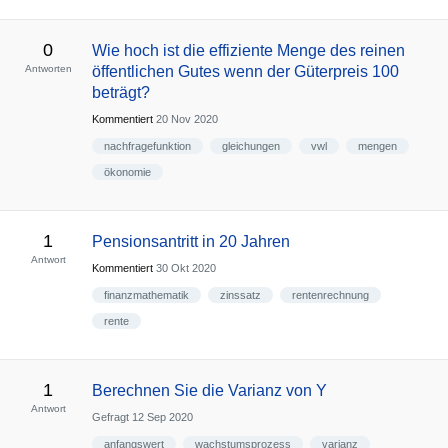
0
Wie hoch ist die effiziente Menge des reinen
Antworten
öffentlichen Gutes wenn der Güterpreis 100
beträgt?
Kommentiert
20 Nov 2020
nachfragefunktion
gleichungen
vwl
mengen
ökonomie
1
Pensionsantritt in 20 Jahren
Antwort
Kommentiert
30 Okt 2020
finanzmathematik
zinssatz
rentenrechnung
rente
1
Berechnen Sie die Varianz von Y
Antwort
Gefragt
12 Sep 2020
anfangswert
wachstumsprozess
varianz