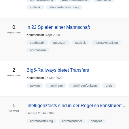
statistik
standardabweichung
0
In 22 Spielen einer Mannschaft
Antworten
Kommentiert
3 Apr 2020
stochastik
potenzen
statistik
normalverteilung
normalform
2
Big5-Railways bietet Transfers
Antworten
Kommentiert
15 Mär 2020
gewinn
nachfrage
nachfragefunktion
preis
1
Intelligenztests sind in der Regel so konstruiert...
Antwort
Gefragt
23 Jan 2020
normalverteilung
normalparabel
analysis