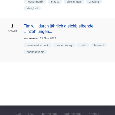
hesse-matrix
matrix
ableitungen
gradient
stetigkeit
1
Tim will durch jährlich gleichbleibende
Antwort
Einzahlungen...
Kommentiert
22 Nov 2019
finanzmathematik
vorschüssig
rente
barwert
nachschüssig
AGB
FAQ
Impressum
Datenschutz
Kontakt