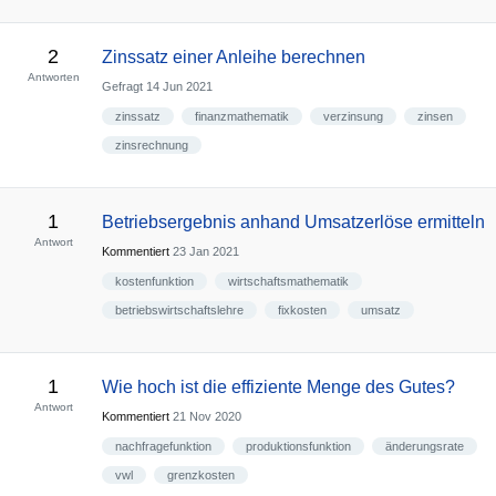
2
Zinssatz einer Anleihe berechnen
Antworten
Gefragt
14 Jun 2021
zinssatz
finanzmathematik
verzinsung
zinsen
zinsrechnung
1
Betriebsergebnis anhand Umsatzerlöse ermitteln
Antwort
Kommentiert
23 Jan 2021
kostenfunktion
wirtschaftsmathematik
betriebswirtschaftslehre
fixkosten
umsatz
1
Wie hoch ist die effiziente Menge des Gutes?
Antwort
Kommentiert
21 Nov 2020
nachfragefunktion
produktionsfunktion
änderungsrate
vwl
grenzkosten