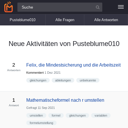
Alle Fragen
Pusteblume010
Alle Fragen
Alle Antworten
Neue Aktivitäten von Pusteblume010
2
Felix, die Mindestsicherung und die Arbeitszeit
Antworten
Kommentiert
1 Dez 2021
gleichungen
ableitungen
unbekannte
1
Mathematischeformel nach r umstellen
Antwort
Gefragt
11 Sep 2021
umstellen
formel
gleichungen
variablen
formelumstellung