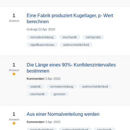
1
Eine Fabrik produziert Kugellager, p- Wert
Antwort
berechnen
Gefragt
22 Apr 2020
normalverteilung
stochastik
stichprobe
signifikanzniveau
wahrscheinlichkeit
1
Die Länge eines 90%- Konfidenzintervalles
Antwort
bestimmen
Kommentiert
3 Apr 2020
statistik
normalverteilung
wahrscheinlichkeit
stochastik
grenzen
1
Aus einer Normalverteilung werden
Antwort
Kommentiert
3 Apr 2020
normalverteilung
wahrscheinlichkeit
stochastik