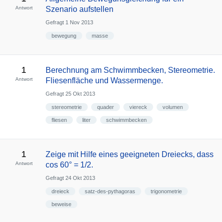
Antwort
Szenario aufstellen
Gefragt
1 Nov 2013
bewegung
masse
1
Berechnung am Schwimmbecken, Stereometrie.
Antwort
Fliesenfläche und Wassermenge.
Gefragt
25 Okt 2013
stereometrie
quader
viereck
volumen
fliesen
liter
schwimmbecken
1
Zeige mit Hilfe eines geeigneten Dreiecks, dass
Antwort
cos 60° = 1/2.
Gefragt
24 Okt 2013
dreieck
satz-des-pythagoras
trigonometrie
beweise