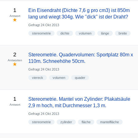
1
Ein Eisendraht (Dichte 7,6 g pro cm3) ist 850m
Antwort
lang und wiegt 304g. Wie "dick" ist der Draht?
Gefragt
24 Okt 2013
stereometrie
dichte
volumen
länge
breite
2
Stereometrie. Quadervolumen: Sportplatz 80m x
Antworten
110m. Schneehöhe 50cm.
Gefragt
24 Okt 2013
viereck
volumen
quader
1
Stereometrie. Mantel von Zylinder: Plakatsäule
Antwort
2,9 m hoch, mit Durchmesser 1,3 m.
Gefragt
24 Okt 2013
stereometrie
zylinder
fläche
mantelfläche