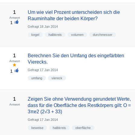
1
Um wie viel Prozent unterscheiden sich die
Antwort
Rauminhalte der beiden Körper?
1
Gefragt
18 Jan 2014
kegel
halbkreis
volumen
durchmesser
1
Berechnen Sie den Umfang des eingefärbten
Antwort
Vierecks.
Gefragt
17 Jan 2014
1
umfang
viereck
1
Zeigen Sie ohne Verwendung gerundetet Werte,
Antwort
dass für die Oberfläche des Restkörpers gilt: O =
3πe2 (2√3 + 33)
Gefragt
17 Jan 2014
beweise
halbkreis
oberfläche